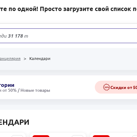
е по одной! Просто загрузите свой список 
еди
31 178
товаров
анцелярия
Календари
гории
Скидки от 
50%
 от 50% / Новые товары
ЕНДАРИ