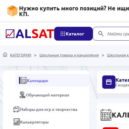
Нужно купить много позиций? Не ищит
Пластилин
КП.
Скотч
Каталог
Найти ср
Ножницы
Школьные наборы
КАТЕГОРИИ
Школьные товары и канцелярия
Школьная к
Наборы для рисования
Кате
Календари
Скидки
Обучающий материал
Наборы для игр и творчества
КАЛ
Калькуляторы