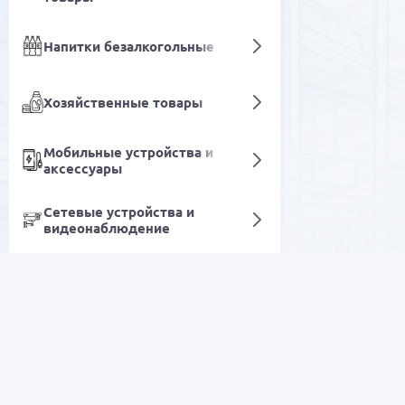
Напитки безалкогольные
Хозяйственные товары
Мобильные устройства и
аксессуары
Сетевые устройства и
видеонаблюдение
Календари
Уход и гигиена
РАСПРОДАЖА
Продукция из
Полипропилена и
Полиэтилена
Электроника