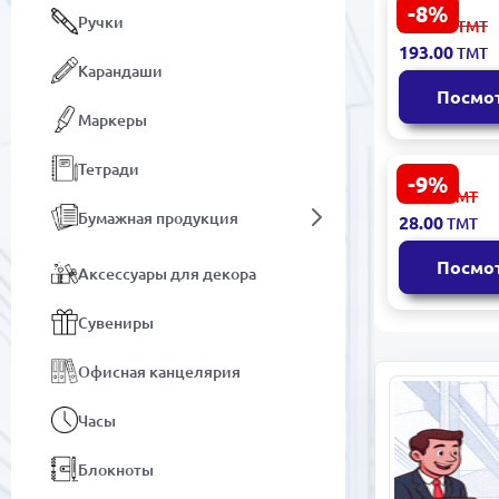
-8%
Креативны
Ручки
212.00
ТМТ
календарь 
193.00
ТМТ
00081988 |
Карандаши
Настольны
Посмо
календарь
Маркеры
Французск
Тетради
-9%
BK BK-0010
31.00
ТМТ
Настольны
Бумажная продукция
28.00
ТМТ
перекидно
календарь 
Посмо
листов
Аксессуары для декора
Сувениры
Офисная канцелярия
Часы
Блокноты