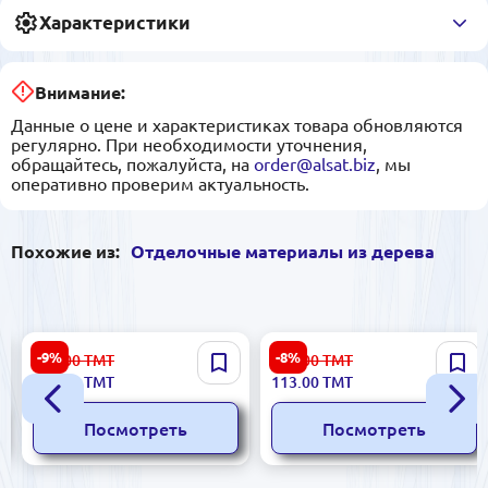
Характеристики
Внимание:
Данные о цене и характеристиках товара обновляются
регулярно. При необходимости уточнения,
обращайтесь, пожалуйста, на
order@alsat.biz
, мы
оперативно проверим актуальность.
Похожие из:
Отделочные материалы из дерева
Camsan Original ZUMRUT |
Decor Master 100 DC 01 |
-9%
-8%
176.00
ТМТ
124.00
ТМТ
Ламинат 8 мм
Плинтус MDF Премиум
160.00
ТМТ
113.00
ТМТ
Класса
Посмотреть
Посмотреть