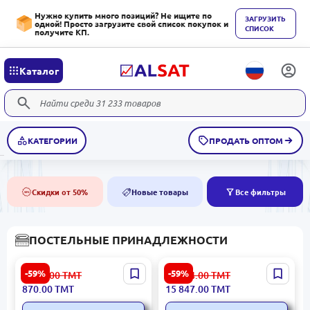
Нужно купить много позиций? Не ищите по
ЗАГРУЗИТЬ
одной! Просто загрузите свой список покупок и
СПИСОК
получите КП.
Каталог
КАТЕГОРИИ
ПРОДАТЬ ОПТОМ
Скидки от 50%
Новые товары
Все фильтры
50%
NEW
ПОСТЕЛЬНЫЕ ПРИНАДЛЕЖНОСТИ
RESTFUL 3300000732 |
Honeycomb 3300002460 |
-59%
-59%
2 152.00
ТМТ
39 224.00
ТМТ
Наматрасник 160x200см
Матрас 180x200 см
870.00
ТМТ
15 847.00
ТМТ
Водонепроницаемый
Комфорт