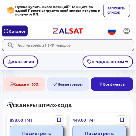
Нужно купить много позиций? Не ищите по
ЗАГРУЗИТЬ
одной! Просто загрузите свой список покупок и
СПИСОК
получите КП.
Каталог
КАТЕГОРИИ
ПРОДАТЬ ОПТОМ
Скидки от 50%
Новые товары
Все фильтры
50%
NEW
СКАНЕРЫ ШТРИХ-КОДА
GTCODESTAR X-1901C |
GTCODESTAR X-9700A |
898.00
ТМТ
449.00
ТМТ
Беспроводной 2.4G 1D
Проводной 1D сканер
CCD сканер штрих-кодов
штрих-кодов USB
Посмотреть
Посмотреть
с подставкой