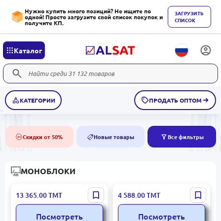
Нужно купить много позиций? Не ищите по
ЗАГРУЗИТЬ
одной! Просто загрузите свой список покупок и
СПИСОК
получите КП.
Каталог
КАТЕГОРИИ
ПРОДАТЬ ОПТОМ
Скидки от 50%
Новые товары
Все фильтры
50%
NEW
МОНОБЛОКИ
SC DK00001148 |
SC K5-F | Моноблок Intel
13 365.00
ТМТ
4 588.00
ТМТ
Моноблок i5-13420H 16ГБ
Core i5 23.8" 8ГБ ОЗУ
512ГБ SSD 1ТБ HDD 27"
256ГБ SSD
Посмотреть
Посмотреть