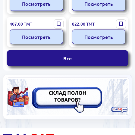
Посмотреть
Посмотреть
Lexical LAF-3003 |
SF SF-1028S |
407.00
ТМТ
822.00
ТМТ
Аэрофритюрница 1000Вт
Аэрофритюрница без
2л
масла
Посмотреть
Посмотреть
Все