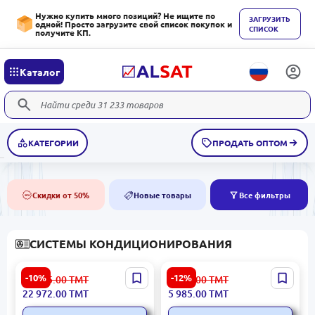
Нужно купить много позиций? Не ищите по
ЗАГРУЗИТЬ
одной! Просто загрузите свой список покупок и
СПИСОК
получите КП.
Каталог
КАТЕГОРИИ
ПРОДАТЬ ОПТОМ
Скидки от 50%
Новые товары
Все фильтры
50%
NEW
СИСТЕМЫ КОНДИЦИОНИРОВАНИЯ
Tadiran Alpha 24R | Сплит-
Skyworth 18(135) | Сплит-
-10%
-12%
25 675.00
ТМТ
6 814.00
ТМТ
система кондиционер
система кондиционер
22 972.00
ТМТ
5 985.00
ТМТ
24000 Btu/h Инвертор
Быстрая доставка