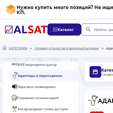
Нужно купить много позиций? Не ищит
IP / TURBO HD / WEB камеры
КП.
Маршрутизаторы
Каталог
Найти ср
Домофоны
Оптика
КАТЕГОРИИ
Сетевые устройства и видеонаблюдение
Ада
Кабель
XVR видеорегестратор
Кате
Скидки
Адаптеры и переходники
Звуковое оповещение
Охранная сигнализация
АДА
Беспроводные точки доступа