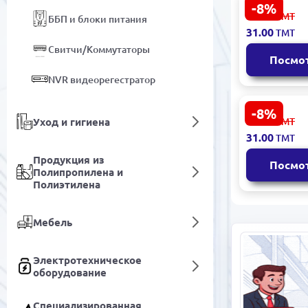
-8%
ADAPTER 
34.00
ТМТ
ББП и блоки питания
ADCG8PTO1
31.00
ТМТ
Переходни
Свитчи/Коммутаторы
питания дл
Посмо
видеокарт 
2x8-pin
NVR видеорегестратор
-8%
CBLADU C
34.00
Уход и гигиена
ТМТ
| Адаптер U
31.00
ТМТ
папа - 2.0 
передней 
Продукция из
Посмо
Полипропилена и
Полиэтилена
Мебель
Электротехническое
оборудование
Специализированная