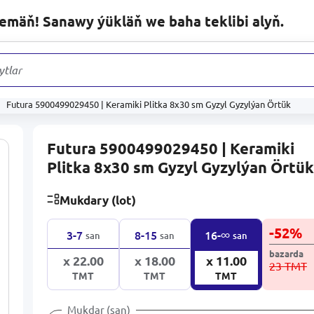
lemäň! Sanawy ýükläň we baha teklibi alyň.
ytlaryň aras
Futura 5900499029450 | Keramiki Plitka 8x30 sm Gyzyl Gyzylýan Örtük
Futura 5900499029450 | Keramiki
Plitka 8x30 sm Gyzyl Gyzylýan Örtü
Mukdary (lot)
-
52
%
∞
3-7
8-15
16-
san
san
san
bazarda
x 22.00
x 18.00
x 11.00
23 TMT
TMT
TMT
TMT
Mukdar (san)