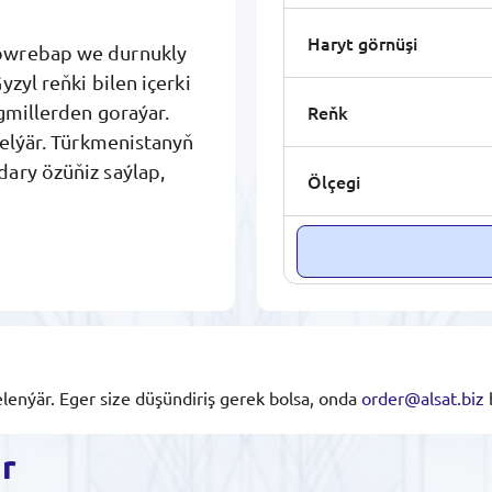
Haryt görnüşi
döwrebap we durnukly
zyl reňki bilen içerki
Reňk
gmillerden goraýar.
gelýär. Türkmenistanyň
dary özüňiz saýlap,
Ölçegi
lenýär. Eger size düşündiriş gerek bolsa, onda
order@alsat.biz
ar