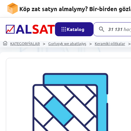
Köp zat satyn almalymy? Bir-birden göz
Katalog
31 131
har
KATEGORIÝALAR
Gurluşyk we abatlaýyş
Keramiki plitkalar