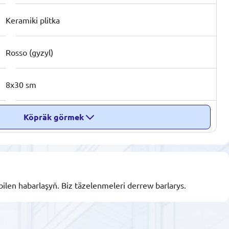
Keramiki plitka
Rosso (gyzyl)
8x30 sm
Köpräk görmek
bilen habarlaşyň. Biz täzelenmeleri derrew barlarys.