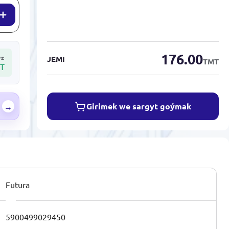
176.00
yz
JEMI
TMT
T
Girimek we sargyt goýmak
→
Futura
5900499029450