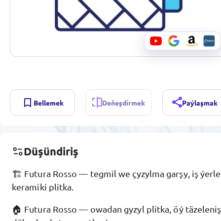
Bellemek
Deňeşdirmek
Paýlaşmak
Düşündiriş
🏗️ Futura Rosso — tegmil we çyzylma garşy, iş ýerle
keramiki plitka.
🏠 Futura Rosso — owadan gyzyl plitka, öý täzeleni