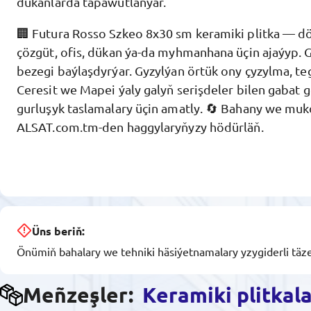
dükanlarda tapawutlanýar.
🏢 Futura Rosso Szkeo 8x30 sm keramiki plitka — 
çözgüt, ofis, dükan ýa-da myhmanhana üçin ajaýyp. Gy
bezegi baýlaşdyrýar. Gyzylýan örtük ony çyzylma, te
Ceresit we Mapei ýaly galyň serişdeler bilen gabat 
gurluşyk taslamalary üçin amatly. 🔄 Bahany we muk
ALSAT.com.tm-den haggylaryňyzy hödürläň.
Üns beriň:
Önümiň bahalary we tehniki häsiýetnamalary yzygiderli täze
Meñzeşler:
Keramiki plitkal