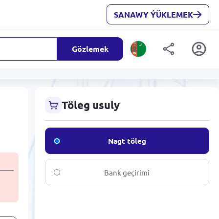
SANAWY ÝÜKLEMEK
Gözlemek
Töleg usuly
k
Nagt töleg
Bank geçirimi