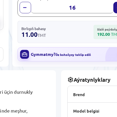
Birligiň bahasy
Siziň peýdaň
11.00
192.00
TM
TMT
Gymmatmy?
Öz bahaňyzy teklip ediň
Aýratynlyklary
ri üçin durnukly
Brend
Model belgisi
şinde meşhur,