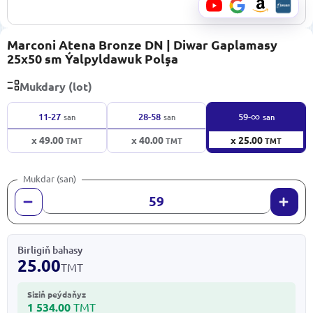
Marconi Atena Bronze DN | Diwar Gaplamasy
25x50 sm Ýalpyldawuk Polşa
Mukdary (lot)
∞
11-27
28-58
59-
san
san
san
x 49.00
x 40.00
x 25.00
TMT
TMT
TMT
Mukdar (san)
Birligiň bahasy
25.00
TMT
Siziň peýdaňyz
1 534.00
TMT