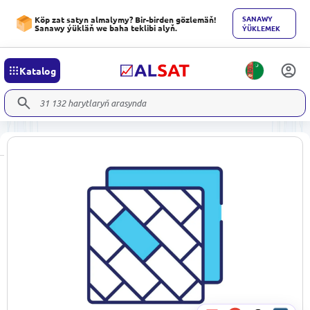
SANAWY
Köp zat satyn almalymy? Bir-birden gözlemäň!
Sanawy ýükläň we baha teklibi alyň.
ÝÜKLEMEK
Katalog