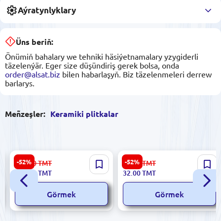
Aýratynlyklary
Üns beriň:
Önümiň bahalary we tehniki häsiýetnamalary yzygiderli
täzelenýär. Eger size düşündiriş gerek bolsa, onda
order@alsat.biz
bilen habarlaşyň. Biz täzelenmeleri derrew
barlarys.
Meñzeşler:
Keramiki plitkalar
Stella 5900499040806 |
Atena 5900499048123 |
-52%
-52%
834.00
TMT
67.00
TMT
Keramiki Plitka 25x50 sm Bež
Keramiki Plitka 25x50 sm
395.00
TMT
32.00
TMT
Bronzo Décor
Görmek
Görmek