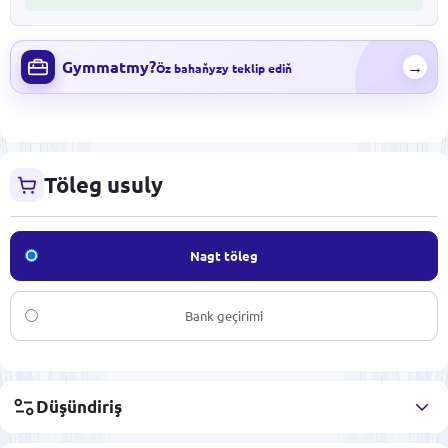
Gymmatmy?
→
Öz bahaňyzy teklip ediň
Töleg usuly
Nagt töleg
Bank geçirimi
Düşündiriş