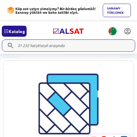
SANAWY
Köp zat satyn almalymy? Bir-birden gözlemäň!
Sanawy ýükläň we baha teklibi alyň.
ÝÜKLEMEK
Katalog