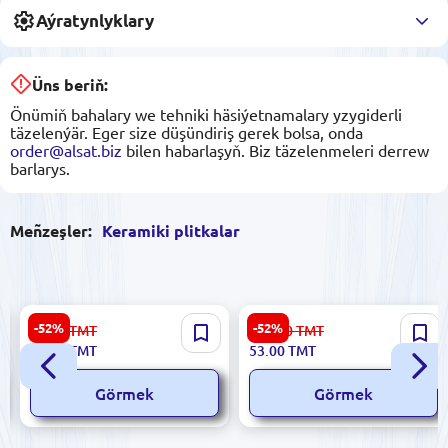
Aýratynlyklary
Üns beriň:
Önümiň bahalary we tehniki häsiýetnamalary yzygiderli
täzelenýär. Eger size düşündiriş gerek bolsa, onda
order@alsat.biz
bilen habarlaşyň. Biz täzelenmeleri derrew
barlarys.
Meñzeşler:
Keramiki plitkalar
Stella 5900499041186 |
Sinfonia 843502000022 |
-52%
-52%
67.00
TMT
112.00
TMT
Keramiki Plitka 25x50 sm
Keramiki Plitka 33x60 sm
32.00
TMT
53.00
TMT
Mat Bež
Decor Versalles
Görmek
Görmek