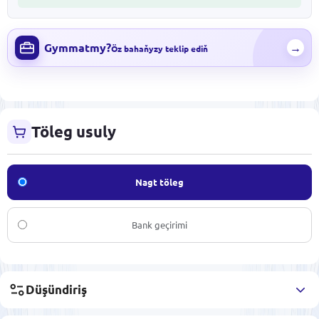
Gymmatmy?
→
Öz bahaňyzy teklip ediň
Töleg usuly
Nagt töleg
Bank geçirimi
Düşündiriş