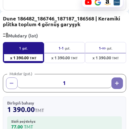
Dune 186482_186746_187187_186568 | Keramiki
plitka toplum 4 görnüş garyşyk
Mukdary (lot)
∞
1
1-1
1-
gut.
gut.
gut.
x 1 390.00
x 1 390.00
x 1 390.00
TMT
TMT
TMT
Mukdar (gut.)
Birligiň bahasy
1 390.00
TMT
Siziň peýdaňyz
77.00
TMT