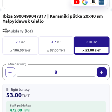
Ibiza 5900499047317 | Keramiki plitka 20x40 sm
Ýalpyldawuk Giallo
Mukdary (lot)
∞
2-3
4-7
8-
m²
m²
m²
x 106.00
x 87.00
x 53.00
TMT
TMT
TMT
Mukdar (m²)
Birligiň bahasy
53.00
TMT
Siziň peýdaňyz
472.00
TMT