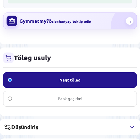
Gymmatmy?
→
Öz bahaňyzy teklip ediň
Töleg usuly
Nagt töleg
Bank geçirimi
Düşündiriş