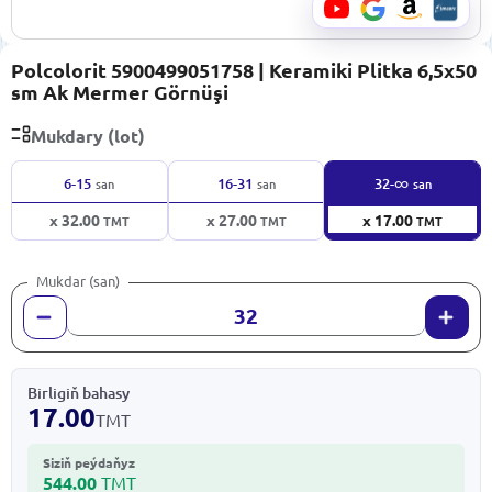
Polcolorit 5900499051758 | Keramiki Plitka 6,5x50
sm Ak Mermer Görnüşi
Mukdary (lot)
∞
6-15
16-31
32-
san
san
san
x 32.00
x 27.00
x 17.00
TMT
TMT
TMT
Mukdar (san)
Birligiň bahasy
17.00
TMT
Siziň peýdaňyz
544.00
TMT