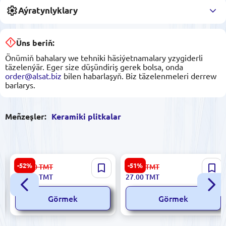
Aýratynlyklary
Üns beriň:
Önümiň bahalary we tehniki häsiýetnamalary yzygiderli
täzelenýär. Eger size düşündiriş gerek bolsa, onda
order@alsat.biz
bilen habarlaşyň. Biz täzelenmeleri derrew
barlarys.
Meñzeşler:
Keramiki plitkalar
Sinfonia 843502000021 |
Sinfonia 8435020000020 |
-52%
-51%
334.00
TMT
56.00
TMT
Keramiki Plitka 45x45 sm
Keramiki plitka 10x29.5 sm
158.00
TMT
27.00
TMT
Polirlenen Krem
rezin örtükli
Görmek
Görmek