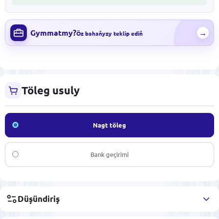
Gymmatmy?
→
Öz bahaňyzy teklip ediň
Töleg usuly
Nagt töleg
Bank geçirimi
Düşündiriş