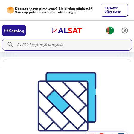
SANAWY
Köp zat satyn almalymy? Bir-birden gözlemäň!
Sanawy ýükläň we baha teklibi alyň.
ÝÜKLEMEK
Katalog