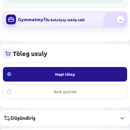
Gymmatmy?
→
Öz bahaňyzy teklip ediň
Töleg usuly
Nagt töleg
Bank geçirimi
Düşündiriş