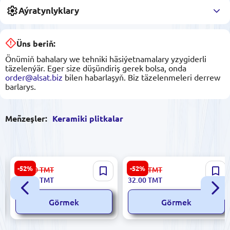
Aýratynlyklary
Üns beriň:
Önümiň bahalary we tehniki häsiýetnamalary yzygiderli
täzelenýär. Eger size düşündiriş gerek bolsa, onda
order@alsat.biz
bilen habarlaşyň. Biz täzelenmeleri derrew
barlarys.
Meñzeşler:
Keramiki plitkalar
Golden Dune 186584 |
Emperator 5900499061368 |
-52%
-52%
334.00
TMT
67.00
TMT
Keramiki Plitka 30x60 sm
Keramiki Plitka 25x60 sm Bej
158.00
TMT
32.00
TMT
Mat Örtük
Roza
Görmek
Görmek