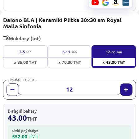
Daiono BLA | Keramiki Plitka 30x30 sm Royal
Malla Sinfonia
Mukdary (lot)
∞
2-5
6-11
12-
san
san
san
x 85.00
x 70.00
x 43.00
TMT
TMT
TMT
Mukdar (san)
Birligiň bahasy
43.00
TMT
Siziň peýdaňyz
552.00
TMT