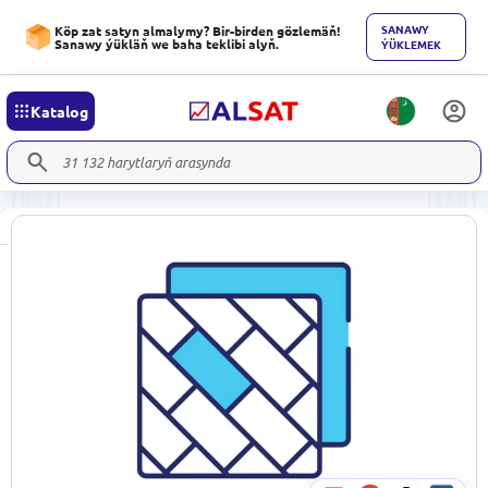
SANAWY
Köp zat satyn almalymy? Bir-birden gözlemäň!
Sanawy ýükläň we baha teklibi alyň.
ÝÜKLEMEK
Katalog