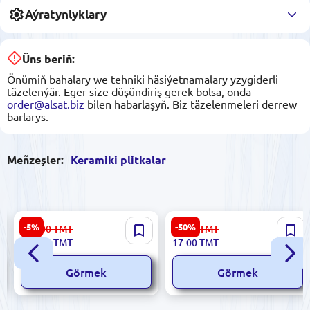
Aýratynlyklary
Üns beriň:
Önümiň bahalary we tehniki häsiýetnamalary yzygiderli
täzelenýär. Eger size düşündiriş gerek bolsa, onda
order@alsat.biz
bilen habarlaşyň. Biz täzelenmeleri derrew
barlarys.
Meñzeşler:
Keramiki plitkalar
Polcolorit
Greta 5900499037240 |
-5%
-50%
806.00
TMT
34.00
TMT
5900499055657_5900499055633
Keramiki Plitka 16,2x50 sm
764.00
TMT
17.00
TMT
| Keramiki Plitka Gutusy
Bej
20x40 sm Dürli Reňkler
Görmek
Görmek