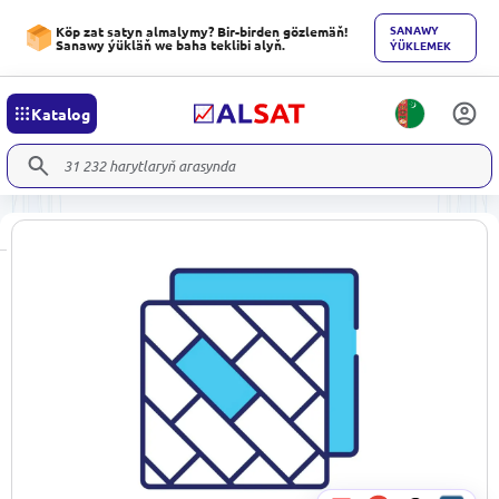
SANAWY
Köp zat satyn almalymy? Bir-birden gözlemäň!
Sanawy ýükläň we baha teklibi alyň.
ÝÜKLEMEK
Katalog