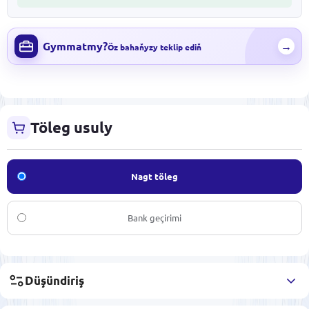
Gymmatmy?
→
Öz bahaňyzy teklip ediň
Töleg usuly
Nagt töleg
Bank geçirimi
Düşündiriş