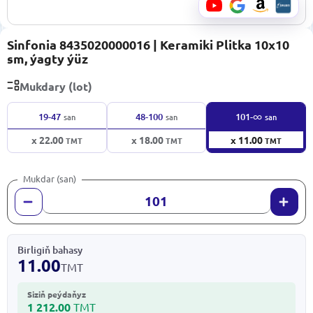
Sinfonia 8435020000016 | Keramiki Plitka 10x10
sm, ýagty ýüz
Mukdary (lot)
∞
19-47
48-100
101-
san
san
san
x 22.00
x 18.00
x 11.00
TMT
TMT
TMT
Mukdar (san)
Birligiň bahasy
11.00
TMT
Siziň peýdaňyz
1 212.00
TMT