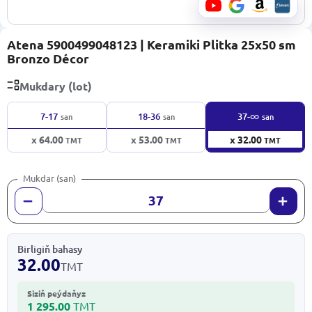
Atena 5900499048123 | Keramiki Plitka 25x50 sm
Bronzo Décor
Mukdary (lot)
∞
7-17
18-36
37-
san
san
san
x 64.00
x 53.00
x 32.00
TMT
TMT
TMT
Mukdar (san)
Birligiň bahasy
32.00
TMT
Siziň peýdaňyz
1 295.00
TMT