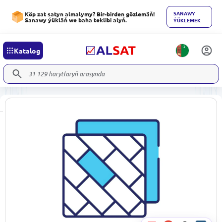
SANAWY
Köp zat satyn almalymy? Bir-birden gözlemäň!
Sanawy ýükläň we baha teklibi alyň.
ÝÜKLEMEK
Katalog