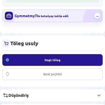
Gymmatmy?
→
Öz bahaňyzy teklip ediň
Töleg usuly
Nagt töleg
Bank geçirimi
Düşündiriş