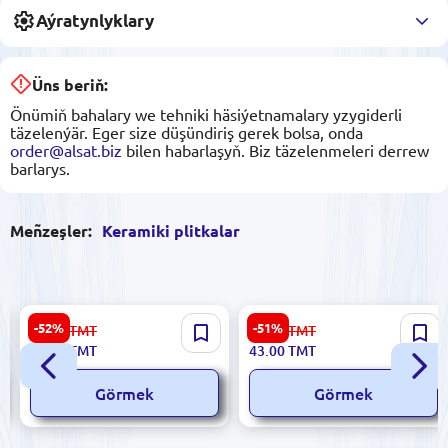
Aýratynlyklary
Üns beriň:
Önümiň bahalary we tehniki häsiýetnamalary yzygiderli
täzelenýär. Eger size düşündiriş gerek bolsa, onda
order@alsat.biz
bilen habarlaşyň. Biz täzelenmeleri derrew
barlarys.
Meñzeşler:
Keramiki plitkalar
Futura 5900499028477 |
Sinfonia 8435020000011 |
-52%
-51%
23.00
TMT
89.00
TMT
Keramiki Plitka 5.7x30 sm
Keramik Plitka 30x30 sm
11.00
TMT
43.00
TMT
FloresyGa Seriýasy
Emperator-R Crema Corte
Crema
Görmek
Görmek