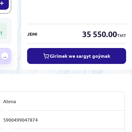
35 550.00
T
JEMI
TMT
Girimek we sargyt goýmak
→
Atena
5900499047874