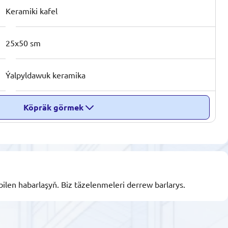
Keramiki kafel
25x50 sm
Ýalpyldawuk keramika
Köpräk görmek
bilen habarlaşyň. Biz täzelenmeleri derrew barlarys.