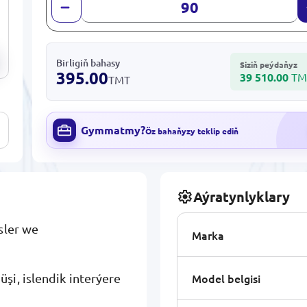
Birligiň bahasy
Siziň peýdaňyz
395.00
39 510.00
TM
TMT
Gymmatmy?
Öz bahaňyzy teklip ediň
Aýratynlyklary
sler we
Marka
Model belgisi
şi, islendik interýere