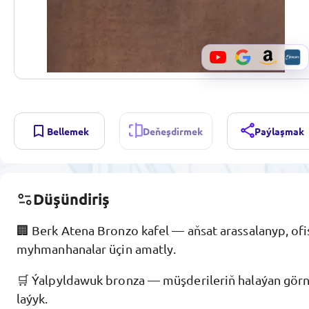
Bellemek
Deňeşdirmek
Paýlaşmak
Düşündiriş
🏢 Berk Atena Bronzo kafel — aňsat arassalanyp, ofi
myhmanhanalar üçin amatly.
🛒 Ýalpyldawuk bronza — müşderileriň halaýan görnü
laýyk.