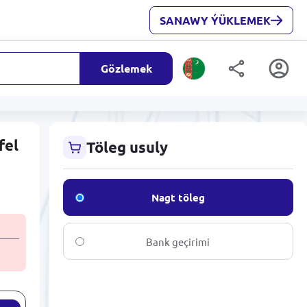
SANAWY ÝÜKLEMEK
Gözlemek
fel
Töleg usuly
Nagt töleg
Bank geçirimi