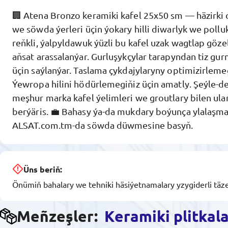
🏢 Atena Bronzo keramiki kafel 25x50 sm — häzirki 
we söwda ýerleri üçin ýokary hilli diwarlyk we pollu
reňkli, ýalpyldawuk ýüzli bu kafel uzak wagtlap göze
aňsat arassalanýar. Gurluşykçylar tarapyndan tiz gur
üçin saýlanýar. Taslama çykdajylaryny optimizirlem
Ýewropa hilini hödürlemegiňiz üçin amatly. Şeýle-de,
meşhur marka kafel ýelimleri we groutlary bilen u
berýäris. 💼 Bahasy ýa-da mukdary boýunça ylalaşmak
ALSAT.com.tm-da söwda düwmesine basyň.
Üns beriň:
Önümiň bahalary we tehniki häsiýetnamalary yzygiderli täze
Meñzeşler:
Keramiki plitkal