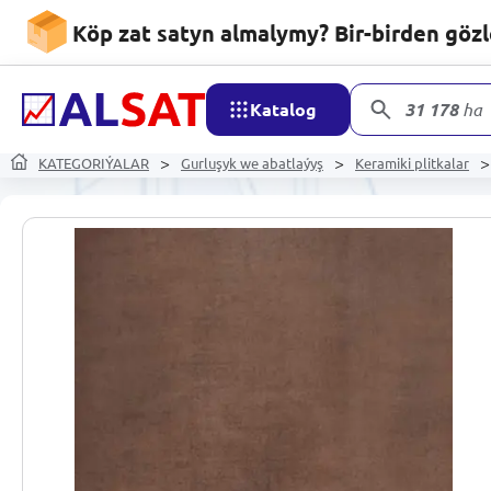
Köp zat satyn almalymy? Bir-birden göz
Katalog
31 178
har
KATEGORIÝALAR
Gurluşyk we abatlaýyş
Keramiki plitkalar