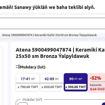
lemäň! Sanawy ýükläň we baha teklibi alyň.
ytla
Atena 5900499047874 | Keramiki Kafel 25x50 sm Bronza Ýalpyldawuk
Atena 5900499047874 | Keramiki Ka
25x50 sm Bronza Ýalpyldawuk
Mukdary (lot)
-
52
%
∞
17-41
42-89
90-
m²
m²
m²
bazarda
x 790.00
TMT
x 650.00
TMT
x 395.00
TMT
834 TMT
Mukdar (m²)