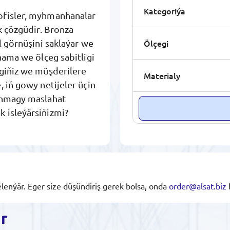
Kategoriýa
ofisler, myhmanhanalar
k çözgüdir. Bronza
Ölçegi
l görnüşini saklaýar we
nama we ölçeg sabitligi
egiňiz we müşderilere
Materialy
 iň gowy netijeler üçin
lanmagy maslahat
 isleýärsiňizmi?
lenýär. Eger size düşündiriş gerek bolsa, onda
order@alsat.biz
ar