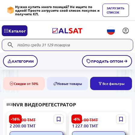
Нужно купить много позиций? Не ищите по
ЗАГРУЗИТЬ
одной! Просто загрузите свой список покупок и
СПИСОК
получите КП.
Каталог
КАТЕГОРИИ
ПРОДАТЬ ОПТОМ
Скидки от 50%
Новые товары
Все фильтры
50%
NEW
NVR ВИДЕОРЕГЕСТРАТОР
Hikvision DS-E08NI-Q1 |
Uniview NVR301-04X |
-16%
-6%
2 638.00
ТМТ
1 306.00
ТМТ
NVR-регистратор 8
Видеорегистратор для IP-
2 200.00
ТМТ
1 227.00
ТМТ
каналов 1ТБ SSD
камер 4 канала 1 HDD