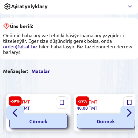
Aýratynlyklary
Üns beriň:
Önümiň bahalary we tehniki häsiýetnamalary yzygiderli
täzelenýär. Eger size düşündiriş gerek bolsa, onda
order@alsat.biz
bilen habarlaşyň. Biz täzelenmeleri derrew
barlarys.
Meñzeşler:
Matalar
Suzanna C#96 | Krep Mata
Suzanna C#16 | Krep Matasy
-59%
-59%
99.00
TMT
99.00
TMT
Gara 1.50 m Indonaziýa
1,50 m Sary
40.00
TMT
40.00
TMT
Tekstili
Görmek
Görmek