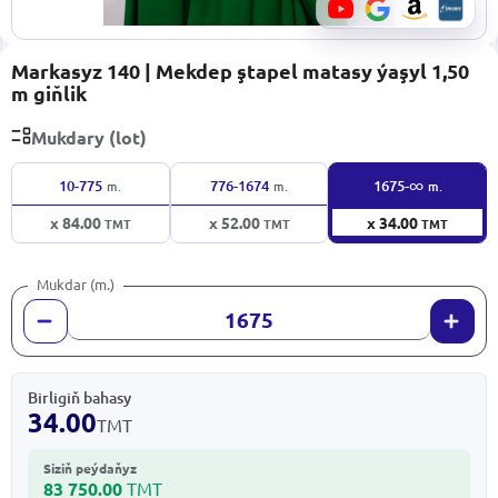
Markasyz 140 | Mekdep ştapel matasy ýaşyl 1,50
m giňlik
Mukdary (lot)
∞
10-775
776-1674
1675-
m.
m.
m.
x 84.00
x 52.00
x 34.00
TMT
TMT
TMT
Mukdar (m.)
Birligiň bahasy
34.00
TMT
Siziň peýdaňyz
83 750.00
TMT