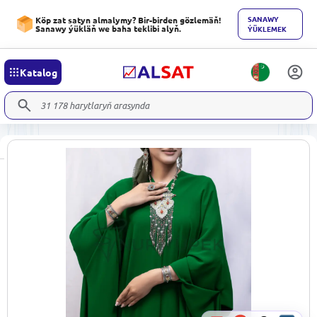
SANAWY
Köp zat satyn almalymy? Bir-birden gözlemäň!
Sanawy ýükläň we baha teklibi alyň.
ÝÜKLEMEK
Katalog