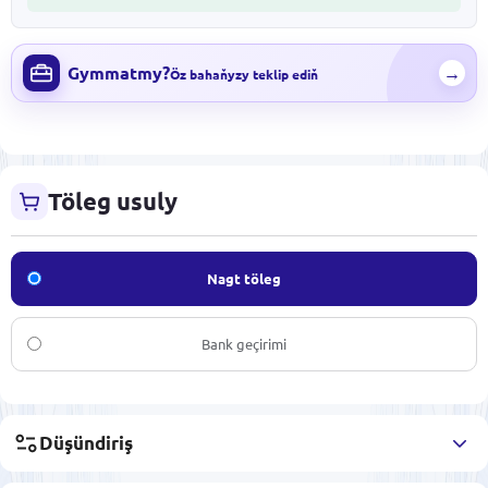
Gymmatmy?
→
Öz bahaňyzy teklip ediň
Töleg usuly
Nagt töleg
Bank geçirimi
Düşündiriş