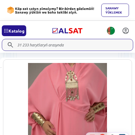
SANAWY
Köp zat satyn almalymy? Bir-birden gözlemäň!
Sanawy ýükläň we baha teklibi alyň.
ÝÜKLEMEK
Katalog