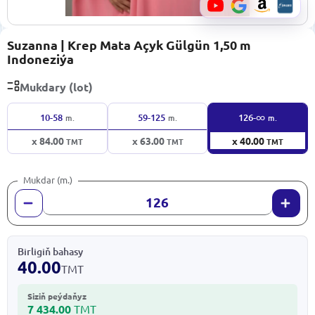
Suzanna | Krep Mata Açyk Gülgün 1,50 m
Indoneziýa
Mukdary (lot)
∞
10-58
59-125
126-
m.
m.
m.
x 84.00
x 63.00
x 40.00
TMT
TMT
TMT
Mukdar (m.)
Birligiň bahasy
40.00
TMT
Siziň peýdaňyz
7 434.00
TMT