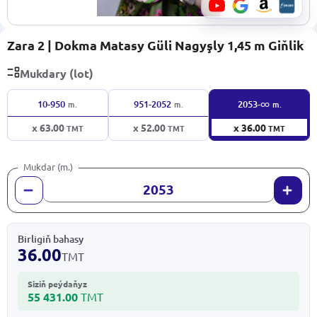
Zara 2 | Dokma Matasy Güli Nagyşly 1,45 m Giňlik
Mukdary (lot)
∞
10-950
951-2052
2053-
m.
m.
m.
x 63.00
x 52.00
x 36.00
TMT
TMT
TMT
Mukdar (m.)
Birligiň bahasy
36.00
TMT
Siziň peýdaňyz
55 431.00
TMT