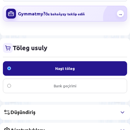
Gymmatmy?
→
Öz bahaňyzy teklip ediň
Töleg usuly
Nagt töleg
Bank geçirimi
Düşündiriş