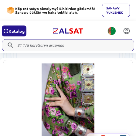
SANAWY
Köp zat satyn almalymy? Bir-birden gözlemäň!
Sanawy ýükläň we baha teklibi alyň.
ÝÜKLEMEK
Katalog