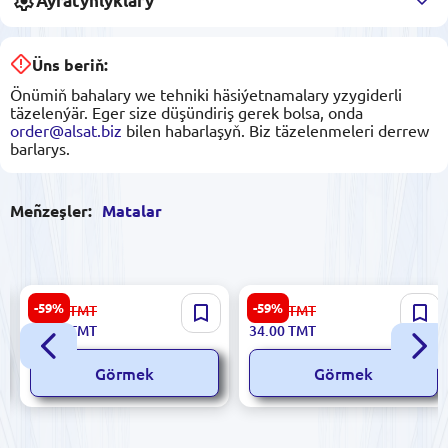
Aýratynlyklary
Üns beriň:
Önümiň bahalary we tehniki häsiýetnamalary yzygiderli
täzelenýär. Eger size düşündiriş gerek bolsa, onda
order@alsat.biz
bilen habarlaşyň. Biz täzelenmeleri derrew
barlarys.
Meñzeşler:
Matalar
Suzanna C#76 | Gara ýaşyl
Markasyz 140 | Mekdep
-59%
-59%
99.00
TMT
84.00
TMT
krep matasy 1,5 m giňlik
ştapel matasy ýaşyl 1,50 m
40.00
TMT
34.00
TMT
giňlik
Görmek
Görmek