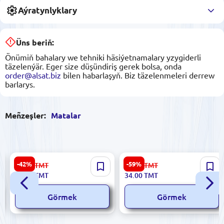
Aýratynlyklary
Üns beriň:
Önümiň bahalary we tehniki häsiýetnamalary yzygiderli
täzelenýär. Eger size düşündiriş gerek bolsa, onda
order@alsat.biz
bilen habarlaşyň. Biz täzelenmeleri derrew
barlarys.
Meñzeşler:
Matalar
Zara 1 | Gülli Nagyşly Mata
Markasyz 140 | Mekdep
-42%
-59%
63.00
TMT
84.00
TMT
1,45 m Giňlik
ştapel matasy ýaşyl 1,50 m
36.00
TMT
34.00
TMT
giňlik
Görmek
Görmek