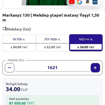
Markasyz 130 | Mekdep ştapel matasy Ýaşyl 1,50
m
Mukdary (lot)
∞
10-750
751-1620
1621-
m.
m.
m.
x 84.00
x 52.00
x 34.00
TMT
TMT
TMT
Mukdar (m.)
Birligiň bahasy
34.00
TMT
Siziň peýdaňyz
81 050.00
TMT