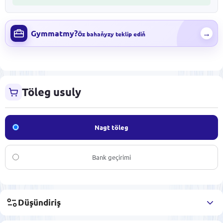
Gymmatmy?
→
Öz bahaňyzy teklip ediň
Töleg usuly
Nagt töleg
Bank geçirimi
Düşündiriş