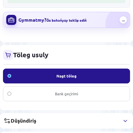
Gymmatmy?
→
Öz bahaňyzy teklip ediň
Töleg usuly
Nagt töleg
Bank geçirimi
Düşündiriş