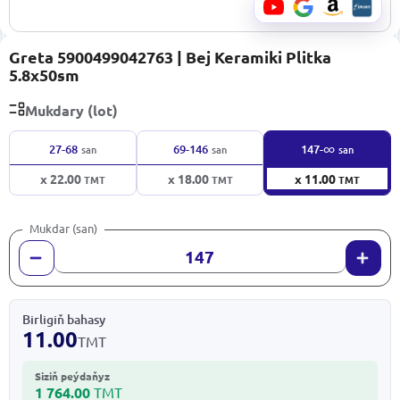
Greta 5900499042763 | Bej Keramiki Plitka
5.8x50sm
Mukdary (lot)
∞
27-68
69-146
147-
san
san
san
x 22.00
x 18.00
x 11.00
TMT
TMT
TMT
Mukdar (san)
Birligiň bahasy
11.00
TMT
Siziň peýdaňyz
1 764.00
TMT