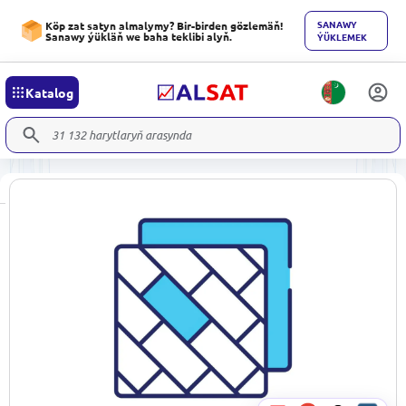
SANAWY
Köp zat satyn almalymy? Bir-birden gözlemäň!
Sanawy ýükläň we baha teklibi alyň.
ÝÜKLEMEK
Katalog