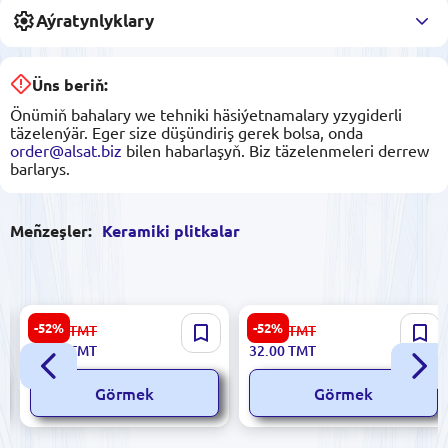
Aýratynlyklary
Üns beriň:
Önümiň bahalary we tehniki häsiýetnamalary yzygiderli
täzelenýär. Eger size düşündiriş gerek bolsa, onda
order@alsat.biz
bilen habarlaşyň. Biz täzelenmeleri derrew
barlarys.
Meñzeşler:
Keramiki plitkalar
Polcolorit 5900499043043 |
Sinfonia 8435020000025 |
-52%
-52%
67.00
TMT
67.00
TMT
Keramiki Plitka 250x500 mm
Keramiki Plitka 20x33sm
32.00
TMT
32.00
TMT
Charme Bordo DN
Krem Ýalpyldawuk
Görmek
Görmek