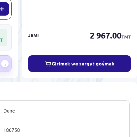
2 967.00
JEMI
TMT
T
Girimek we sargyt goýmak
→
Dune
186758