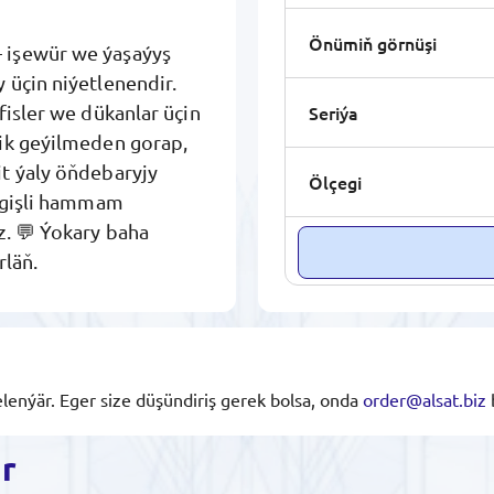
Önümiň görnüşi
 işewür we ýaşaýyş
 üçin niýetlenendir.
Seriýa
fisler we dükanlar üçin
lik geýilmeden gorap,
t ýaly öňdebaryjy
Ölçegi
degişli hammam
z. 💬 Ýokary baha
rläň.
lenýär. Eger size düşündiriş gerek bolsa, onda
order@alsat.biz
ar