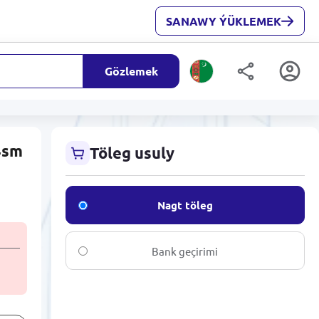
SANAWY ÝÜKLEMEK
Gözlemek
4sm
Töleg usuly
Nagt töleg
Bank geçirimi