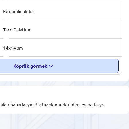
Keramiki plitka
Taco Palatium
14x14 sm
Köpräk görmek
bilen habarlaşyň. Biz täzelenmeleri derrew barlarys.