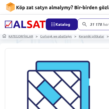
Köp zat satyn almalymy? Bir-birden göz
Katalog
31 178
har
KATEGORIÝALAR
Gurluşyk we abatlaýyş
Keramiki plitkalar