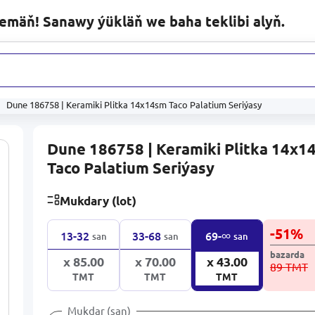
lemäň! Sanawy ýükläň we baha teklibi alyň.
ytlary
Dune 186758 | Keramiki Plitka 14x14sm Taco Palatium Seriýasy
Dune 186758 | Keramiki Plitka 14x1
Taco Palatium Seriýasy
Mukdary (lot)
-
51
%
∞
13-32
33-68
69-
san
san
san
bazarda
x 85.00
x 70.00
x 43.00
89 TMT
TMT
TMT
TMT
Mukdar (san)