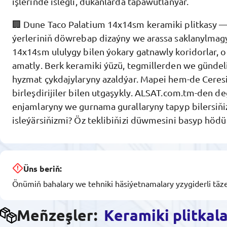
işlerinde islegli, dükanlarda tapawutlanýar.
🏢 Dune Taco Palatium 14x14sm keramiki plitkasy —
ýerleriniň döwrebap dizaýny we arassa saklanylmagy
14x14sm ululygy bilen ýokary gatnawly koridorlar, o
amatly. Berk keramiki ýüzü, tegmillerden we günde
hyzmat çykdajylaryny azaldýar. Mapei hem-de Ceresi
birleşdirijiler bilen utgaşykly. ALSAT.com.tm-den 
enjamlaryny we gurnama gurallaryny tapyp bilersiňi
isleýärsiňizmi? Öz teklibiňizi düwmesini basyp hödü
Üns beriň:
Önümiň bahalary we tehniki häsiýetnamalary yzygiderli täze
Meñzeşler:
Keramiki plitkal