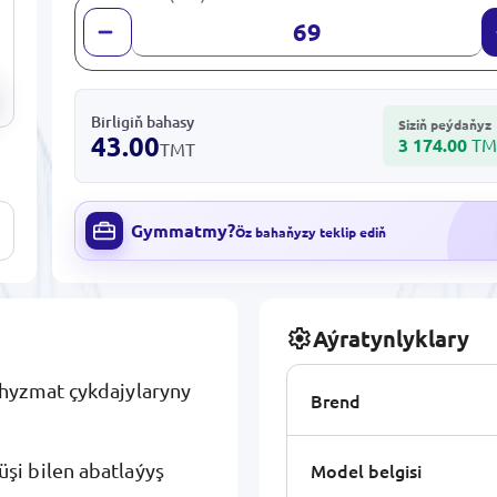
Birligiň bahasy
Siziň peýdaňyz
43.00
3 174.00
TM
TMT
Gymmatmy?
Öz bahaňyzy teklip ediň
Aýratynlyklary
 hyzmat çykdajylaryny
Brend
Model belgisi
şi bilen abatlaýyş