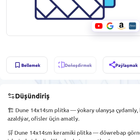
Bellemek
Deňeşdirmek
Paýlaşmak
Düşündiriş
🏗️ Dune 14x14sm plitka — ýokary ulanyşa çydamly,
azaldýar, ofisler üçin amatly.
🛒 Dune 14x14sm keramiki plitka — döwrebap görnü