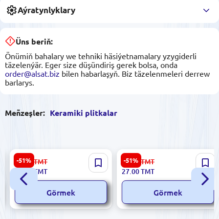
Aýratynlyklary
Üns beriň:
Önümiň bahalary we tehniki häsiýetnamalary yzygiderli
täzelenýär. Eger size düşündiriş gerek bolsa, onda
order@alsat.biz
bilen habarlaşyň. Biz täzelenmeleri derrew
barlarys.
Meñzeşler:
Keramiki plitkalar
Dune 186724 | Keramiki
Ibiza 5900499055718 |
-51%
-51%
56.00
TMT
56.00
TMT
plitka 15x15 sm ýalpyldawuk
Keramik plitka 20x40 sm
27.00
TMT
27.00
TMT
Persepolis
ýalpyldawuk çilek
Görmek
Görmek