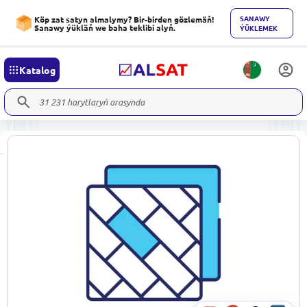
SANAWY
Köp zat satyn almalymy? Bir-birden gözlemäň!
Sanawy ýükläň we baha teklibi alyň.
ÝÜKLEMEK
Katalog