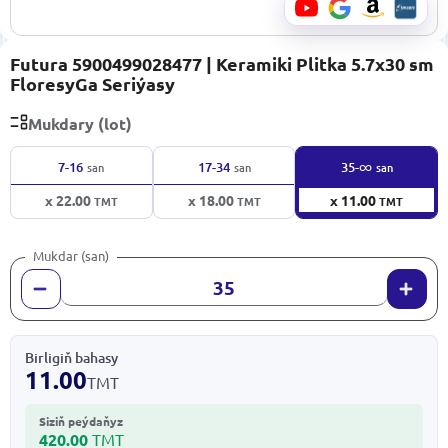
Futura 5900499028477 | Keramiki Plitka 5.7x30 sm
FloresyGa Seriýasy
Mukdary (lot)
∞
7-16
17-34
35-
san
san
san
x 22.00
x 18.00
x 11.00
TMT
TMT
TMT
Mukdar (san)
Birligiň bahasy
11.00
TMT
Siziň peýdaňyz
420.00
TMT