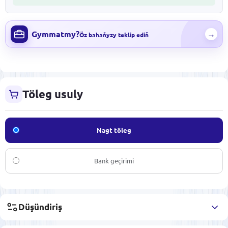
Gymmatmy?
→
Öz bahaňyzy teklip ediň
Töleg usuly
Nagt töleg
Bank geçirimi
Düşündiriş