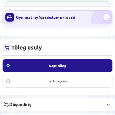
Gymmatmy?
→
Öz bahaňyzy teklip ediň
Töleg usuly
Nagt töleg
Bank geçirimi
Düşündiriş