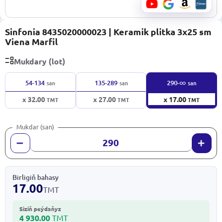
Sinfonia 8435020000023 | Keramik plitka 3x25 sm
Viena Marfil
Mukdary (lot)
∞
54-134
135-289
290-
san
san
san
x 32.00
x 27.00
x 17.00
TMT
TMT
TMT
Mukdar (san)
Birligiň bahasy
17.00
TMT
Siziň peýdaňyz
4 930.00
TMT