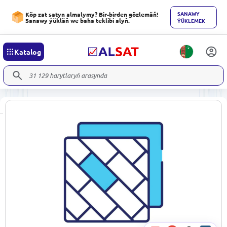
SANAWY
Köp zat satyn almalymy? Bir-birden gözlemäň!
Sanawy ýükläň we baha teklibi alyň.
ÝÜKLEMEK
Katalog