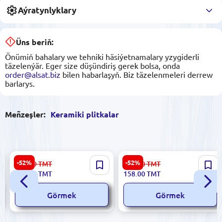
Aýratynlyklary
Üns beriň:
Önümiň bahalary we tehniki häsiýetnamalary yzygiderli
täzelenýär. Eger size düşündiriş gerek bolsa, onda
order@alsat.biz
bilen habarlaşyň. Biz täzelenmeleri derrew
barlarys.
Meñzeşler:
Keramiki plitkalar
Ibiza 5900499000000 |
Golden Dune 186584 |
-52%
-52%
416.00
TMT
334.00
TMT
Keramiki plitka 20x40 sm
Keramiki Plitka 30x60 sm
197.00
TMT
158.00
TMT
ýagty Bianco
Mat Örtük
Görmek
Görmek