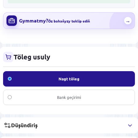
Gymmatmy?
→
Öz bahaňyzy teklip ediň
Töleg usuly
Nagt töleg
Bank geçirimi
Düşündiriş