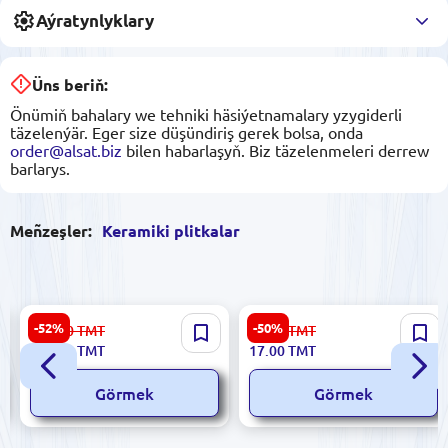
Aýratynlyklary
Üns beriň:
Önümiň bahalary we tehniki häsiýetnamalary yzygiderli
täzelenýär. Eger size düşündiriş gerek bolsa, onda
order@alsat.biz
bilen habarlaşyň. Biz täzelenmeleri derrew
barlarys.
Meñzeşler:
Keramiki plitkalar
Dijital NYCX4 | Keramiki
Sinfonia 8435020000015 |
-52%
-50%
223.00
TMT
34.00
TMT
Plitka 25x60sm Glazirlenen
Keramiki Plitka 3,5x25 sm
106.00
TMT
17.00
TMT
Gold Resina
Görmek
Görmek