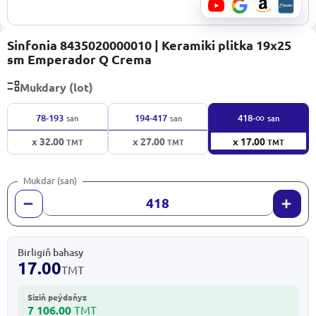
Sinfonia 8435020000010 | Keramiki plitka 19x25
sm Emperador Q Crema
Mukdary (lot)
∞
78-193
194-417
418-
san
san
san
x 32.00
x 27.00
x 17.00
TMT
TMT
TMT
Mukdar (san)
Birligiň bahasy
17.00
TMT
Siziň peýdaňyz
7 106.00
TMT