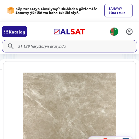
SANAWY
Köp zat satyn almalymy? Bir-birden gözlemäň!
Sanawy ýükläň we baha teklibi alyň.
ÝÜKLEMEK
Katalog