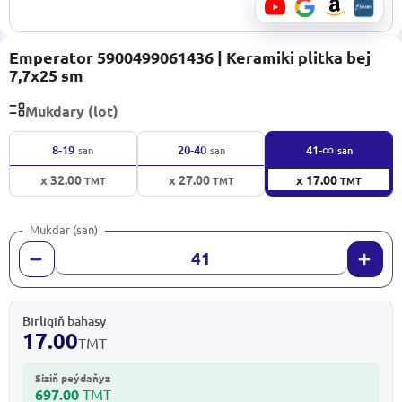
Emperator 5900499061436 | Keramiki plitka bej
7,7x25 sm
Mukdary (lot)
∞
8-19
20-40
41-
san
san
san
x 32.00
x 27.00
x 17.00
TMT
TMT
TMT
Mukdar (san)
Birligiň bahasy
17.00
TMT
Siziň peýdaňyz
697.00
TMT