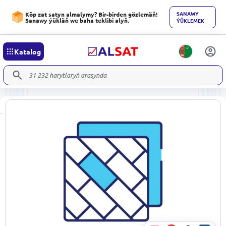
SANAWY
Köp zat satyn almalymy? Bir-birden gözlemäň!
Sanawy ýükläň we baha teklibi alyň.
ÝÜKLEMEK
Katalog