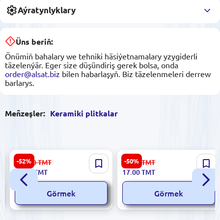
Aýratynlyklary
Üns beriň:
Önümiň bahalary we tehniki häsiýetnamalary yzygiderli
täzelenýär. Eger size düşündiriş gerek bolsa, onda
order@alsat.biz
bilen habarlaşyň. Biz täzelenmeleri derrew
barlarys.
Meñzeşler:
Keramiki plitkalar
Dijital Roza 5900499058061 |
Polcolorit 5900499048161 |
-52%
-50%
112.00
TMT
34.00
TMT
Keramiki плитka 25x60 sm
Keramiki Plitka Atena Beige
53.00
TMT
17.00
TMT
sanly nagyş
6x50sm Glazurly
Görmek
Görmek