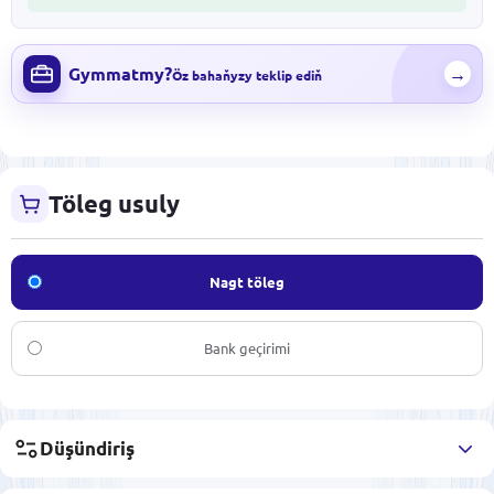
Gymmatmy?
→
Öz bahaňyzy teklip ediň
Töleg usuly
Nagt töleg
Bank geçirimi
Düşündiriş