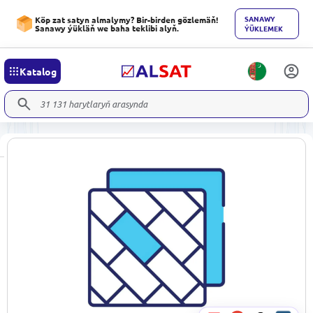
SANAWY
Köp zat satyn almalymy? Bir-birden gözlemäň!
Sanawy ýükläň we baha teklibi alyň.
ÝÜKLEMEK
Katalog