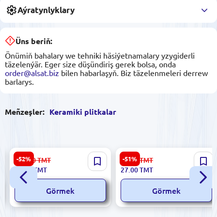
Aýratynlyklary
Üns beriň:
Önümiň bahalary we tehniki häsiýetnamalary yzygiderli
täzelenýär. Eger size düşündiriş gerek bolsa, onda
order@alsat.biz
bilen habarlaşyň. Biz täzelenmeleri derrew
barlarys.
Meñzeşler:
Keramiki plitkalar
Dune 186723 | Keramiki
Ibiza 5900499055596 |
-52%
-51%
112.00
TMT
56.00
TMT
plitka 15x59,4 sm bezegli çäk
Keramiki plitka 20x40 sm
53.00
TMT
27.00
TMT
Cenefa Persepolis
Glazurly BiancoMIX Marrone
Görmek
Görmek