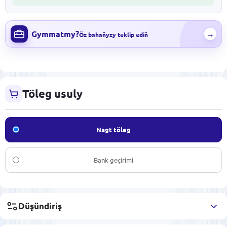
Gymmatmy?
→
Öz bahaňyzy teklip ediň
Töleg usuly
Nagt töleg
Bank geçirimi
Düşündiriş