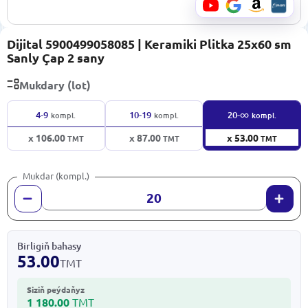
Dijital 5900499058085 | Keramiki Plitka 25x60 sm
Sanly Çap 2 sany
Mukdary (lot)
∞
4-9
10-19
20-
kompl.
kompl.
kompl.
x 106.00
x 87.00
x 53.00
TMT
TMT
TMT
Mukdar (kompl.)
Birligiň bahasy
53.00
TMT
Siziň peýdaňyz
1 180.00
TMT