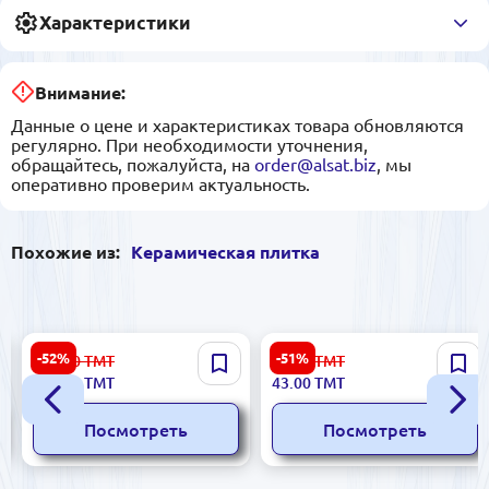
Характеристики
Внимание:
Данные о цене и характеристиках товара обновляются
регулярно. При необходимости уточнения,
обращайтесь, пожалуйста, на
order@alsat.biz
, мы
оперативно проверим актуальность.
Похожие из:
Керамическая плитка
Sinfonia 843502000021 |
Dune 186758 |
-52%
-51%
334.00
ТМТ
89.00
ТМТ
Керамическая плитка
Керамическая плитка
158.00
ТМТ
43.00
ТМТ
45x45 см, полированная,
14x14 см серия Taco
кремовая
Palatium
Посмотреть
Посмотреть