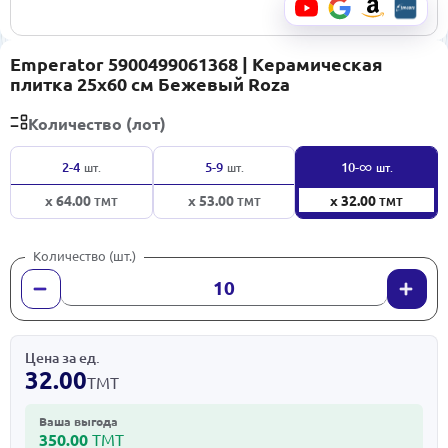
Emperator 5900499061368 | Керамическая
плитка 25x60 см Бежевый Roza
Количество (лот)
∞
2-4
5-9
10-
шт.
шт.
шт.
x 64.00
x 53.00
x 32.00
ТМТ
ТМТ
ТМТ
Количество (шт.)
Цена за ед.
32.00
ТМТ
Ваша выгода
350.00
ТМТ