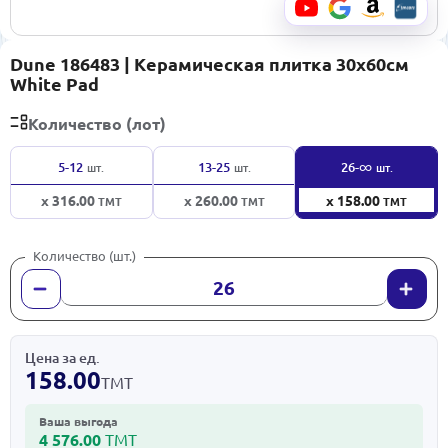
Dune 186483 | Керамическая плитка 30x60см
White Pad
Количество (лот)
∞
5-12
13-25
26-
шт.
шт.
шт.
x 316.00
x 260.00
x 158.00
ТМТ
ТМТ
ТМТ
Количество (шт.)
Цена за ед.
158.00
ТМТ
Ваша выгода
4 576.00
ТМТ