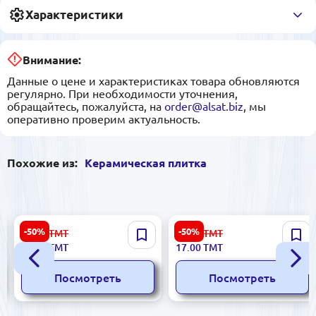
Характеристики
Внимание:
Данные о цене и характеристиках товара обновляются
регулярно. При необходимости уточнения,
обращайтесь, пожалуйста, на
order@alsat.biz
, мы
оперативно проверим актуальность.
Похожие из:
Керамическая плитка
Emperator 5900499061443 |
Emperator 5900499061436 |
-50%
-50%
34.00
ТМТ
34.00
ТМТ
Керамическая плитка Беж
Керамическая плитка
17.00
ТМТ
17.00
ТМТ
Caro 7.7x25см
бежевый 7,7x25см
Посмотреть
Посмотреть