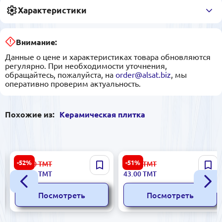
Характеристики
Внимание:
Данные о цене и характеристиках товара обновляются
регулярно. При необходимости уточнения,
обращайтесь, пожалуйста, на
order@alsat.biz
, мы
оперативно проверим актуальность.
Похожие из:
Керамическая плитка
Dijital 5900499058078 |
Aurora 5901303043693 |
-52%
-51%
223.00
ТМТ
89.00
ТМТ
Керамическая плитка
Керамическая плитка
106.00
ТМТ
43.00
ТМТ
25x60 см, цифровая печать,
30x30 см Ciemna для
4 шт/уп
бизнеса
Посмотреть
Посмотреть