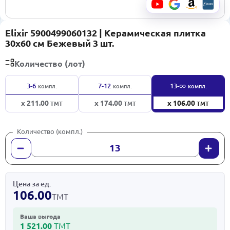
Elixir 5900499060132 | Керамическая плитка
30x60 см Бежевый 3 шт.
Количество (лот)
∞
3-6
7-12
13-
компл.
компл.
компл.
x 211.00
x 174.00
x 106.00
ТМТ
ТМТ
ТМТ
Количество (компл.)
Цена за ед.
106.00
ТМТ
Ваша выгода
1 521.00
ТМТ