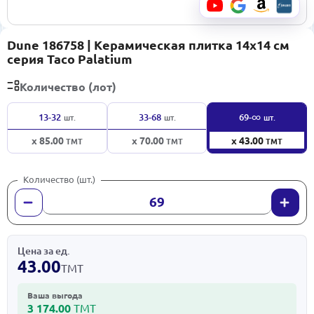
Dune 186758 | Керамическая плитка 14x14 см
серия Taco Palatium
Количество (лот)
∞
13-32
33-68
69-
шт.
шт.
шт.
x 85.00
x 70.00
x 43.00
ТМТ
ТМТ
ТМТ
Количество (шт.)
Цена за ед.
43.00
ТМТ
Ваша выгода
3 174.00
ТМТ