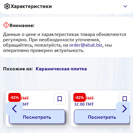
Характеристики
Внимание:
Данные о цене и характеристиках товара обновляются
регулярно. При необходимости уточнения,
обращайтесь, пожалуйста, на
order@alsat.biz
, мы
оперативно проверим актуальность.
Похожие из:
Керамическая плитка
Greta 5900499029399 |
Gardenia 5900499037639 |
-52%
-52%
23.00
ТМТ
67.00
ТМТ
Керамическая плитка
Керамическая плитка
11.00
ТМТ
32.00
ТМТ
5.8x50 см, цвет эбен
33,3x50см глазурованная
MR Tapeta
Посмотреть
Посмотреть