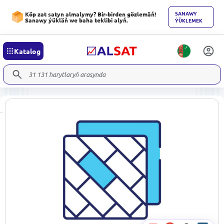
SANAWY
Köp zat satyn almalymy? Bir-birden gözlemäň!
Sanawy ýükläň we baha teklibi alyň.
ÝÜKLEMEK
Katalog