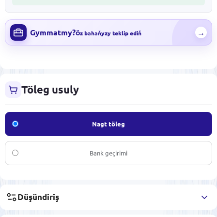
Gymmatmy?
→
Öz bahaňyzy teklip ediň
Töleg usuly
Nagt töleg
Bank geçirimi
Düşündiriş