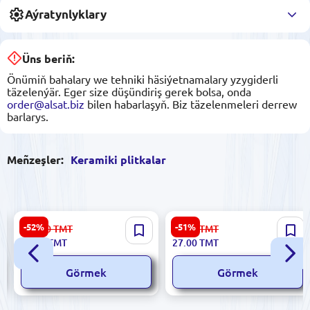
Aýratynlyklary
Üns beriň:
Önümiň bahalary we tehniki häsiýetnamalary yzygiderli
täzelenýär. Eger size düşündiriş gerek bolsa, onda
order@alsat.biz
bilen habarlaşyň. Biz täzelenmeleri derrew
barlarys.
Meñzeşler:
Keramiki plitkalar
Sinfonia 8435025310070 |
Ibiza 5900499055695 |
-52%
-51%
156.00
TMT
56.00
TMT
Keramiki Plitka 25x75sm
Keramiki Plitka 20x40 sm
74.00
TMT
27.00
TMT
Emperador-R Moka
Bian Orange
Görmek
Görmek