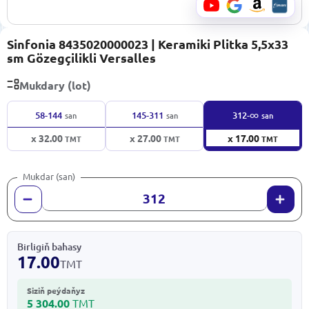
Sinfonia 8435020000023 | Keramiki Plitka 5,5x33
sm Gözegçilikli Versalles
Mukdary (lot)
∞
58-144
145-311
312-
san
san
san
x 32.00
x 27.00
x 17.00
TMT
TMT
TMT
Mukdar (san)
Birligiň bahasy
17.00
TMT
Siziň peýdaňyz
5 304.00
TMT