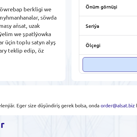
Önüm görnüşi
döwrebap berkligi we
, myhmanhanalar, söwda
Seriýa
masy aňsat, uzak
n ýelim we şpatlýowka
r üçin toplu satyn alyş
Ölçegi
y teklip edip, öz
lenýär. Eger size düşündiriş gerek bolsa, onda
order@alsat.biz
ar