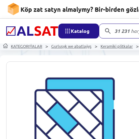
Köp zat satyn almalymy? Bir-birden göz
Katalog
31 231
har
KATEGORIÝALAR
Gurluşyk we abatlaýyş
Keramiki plitkalar