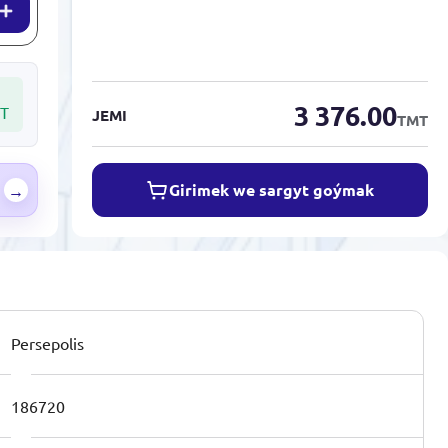
3 376.00
T
JEMI
TMT
Girimek we sargyt goýmak
→
Persepolis
186720