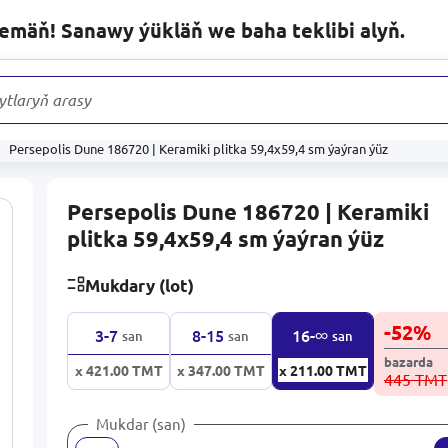
lemäň! Sanawy ýükläň we baha teklibi alyň.
ytlaryň arasynda
Persepolis Dune 186720 | Keramiki plitka 59,4x59,4 sm ýaýran ýüz
Persepolis Dune 186720 | Keramiki
plitka 59,4x59,4 sm ýaýran ýüz
Mukdary (lot)
-
52
%
∞
3-7
8-15
16-
san
san
san
bazarda
x 421.00
TMT
x 347.00
TMT
x 211.00
TMT
445 TMT
Mukdar (san)