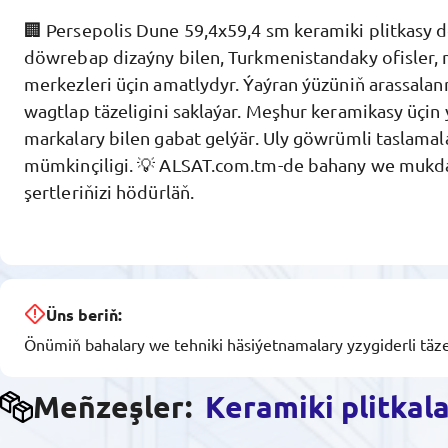
🏢 Persepolis Dune 59,4x59,4 sm keramiki plitkasy 
döwrebap dizaýny bilen, Turkmenistandaky ofisler
merkezleri üçin amatlydyr. Ýaýran ýüzüniň arassalan
wagtlap täzeligini saklaýar. Meşhur keramikasy üçi
markalary bilen gabat gelýär. Uly göwrümli taslamala
mümkinçiligi. 💡 ALSAT.com.tm-de bahany we mukdar
şertleriňizi hödürläň.
Üns beriň:
Önümiň bahalary we tehniki häsiýetnamalary yzygiderli täze
Meñzeşler:
Keramiki plitkal