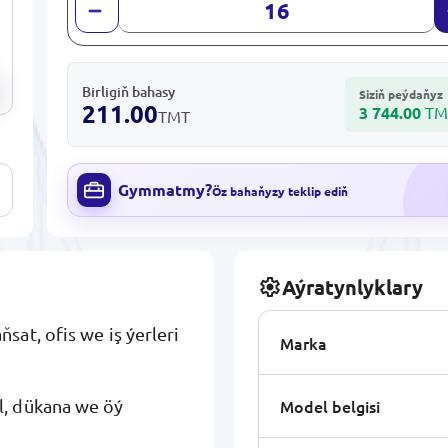
Birligiň bahasy
Siziň peýdaňyz
211.00
3 744.00
TM
TMT
Gymmatmy?
Öz bahaňyzy teklip ediň
Aýratynlyklary
sat, ofis we iş ýerleri
Marka
Model belgisi
, dükana we öý