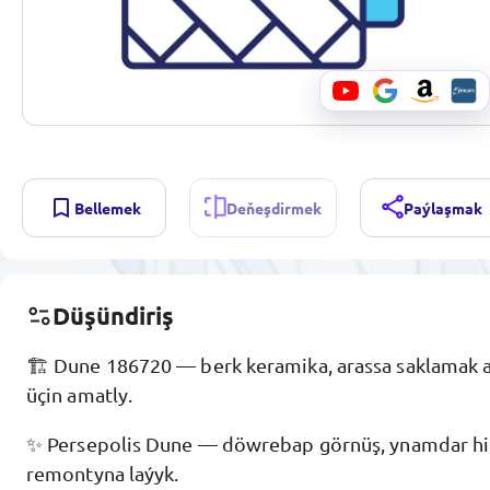
Bellemek
Deňeşdirmek
Paýlaşmak
Düşündiriş
🏗️ Dune 186720 — berk keramika, arassa saklamak aň
üçin amatly.
✨ Persepolis Dune — döwrebap görnüş, ynamdar hil
remontyna laýyk.