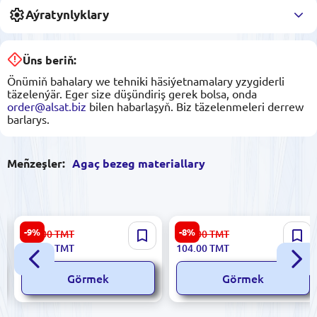
Aýratynlyklary
Üns beriň:
Önümiň bahalary we tehniki häsiýetnamalary yzygiderli
täzelenýär. Eger size düşündiriş gerek bolsa, onda
order@alsat.biz
bilen habarlaşyň. Biz täzelenmeleri derrew
barlarys.
Meñzeşler:
Agaç bezeg materiallary
Camsan Original L227857 |
Decor Master 80 DC 03 | MDF
-9%
-8%
154.00
TMT
114.00
TMT
8mm BURGAZ laminat
Plintus Içeri Jaýlar üçin Berk
140.00
TMT
104.00
TMT
Profil
Görmek
Görmek