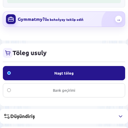
Gymmatmy?
→
Öz bahaňyzy teklip ediň
Töleg usuly
Nagt töleg
Bank geçirimi
Düşündiriş