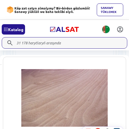
SANAWY
Köp zat satyn almalymy? Bir-birden gözlemäň!
Sanawy ýükläň we baha teklibi alyň.
ÝÜKLEMEK
Katalog