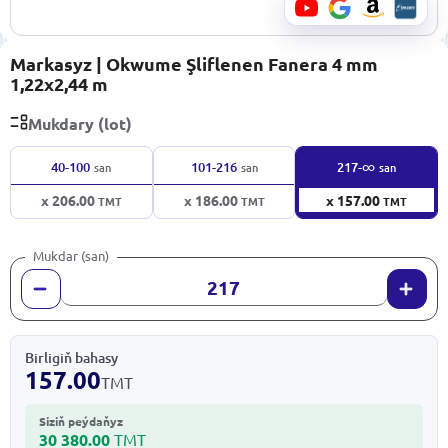
Markasyz | Okwume Şliflenen Fanera 4 mm
1,22x2,44 m
Mukdary (lot)
∞
40-100
101-216
217-
san
san
san
x 206.00
x 186.00
x 157.00
TMT
TMT
TMT
Mukdar (san)
Birligiň bahasy
157.00
TMT
Siziň peýdaňyz
30 380.00
TMT