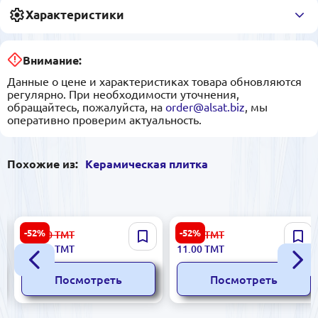
Характеристики
Внимание:
Данные о цене и характеристиках товара обновляются
регулярно. При необходимости уточнения,
обращайтесь, пожалуйста, на
order@alsat.biz
, мы
оперативно проверим актуальность.
Похожие из:
Керамическая плитка
Elixir 5900499060132 |
Sinfonia 8435020000009 |
-52%
-52%
223.00
ТМТ
23.00
ТМТ
Керамическая плитка
Керамическая плитка 3x25
106.00
ТМТ
11.00
ТМТ
30x60 см Бежевый 3 шт.
см с золотым акцентом
Посмотреть
Посмотреть