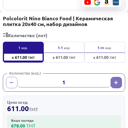
Polcolorit Nino Bianco Food | Керамическая
плитка 20x40 см, набор дизайнов
Количество (лот)
∞
1
1-1
1-
кор.
кор.
кор.
x 611.00
x 611.00
x 611.00
ТМТ
ТМТ
ТМТ
Количество (кор.)
Цена за ед.
611.00
ТМТ
Ваша выгода
678.00
ТМТ