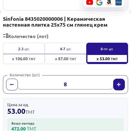
Sinfonia 8435020000006 | Керамическая
настенная плитка 25x75 см глянец крем
Количество (лот)
∞
2-3
4-7
8-
шт.
шт.
шт.
x 106.00
x 87.00
x 53.00
ТМТ
ТМТ
ТМТ
Количество (шт.)
Цена за ед.
53.00
ТМТ
Ваша выгода
472.00
ТМТ