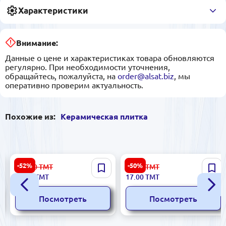
Характеристики
Внимание:
Данные о цене и характеристиках товара обновляются
регулярно. При необходимости уточнения,
обращайтесь, пожалуйста, на
order@alsat.biz
, мы
оперативно проверим актуальность.
Похожие из:
Керамическая плитка
Dune 186723 |
Polcolorit 5900499048161 |
-52%
-50%
112.00
ТМТ
34.00
ТМТ
Керамическая плитка
Керамическая плитка
53.00
ТМТ
17.00
ТМТ
15x59,4 см бордюр Cenefa
Atena Beige 6x50см
Persepolis
глазурованная
Посмотреть
Посмотреть