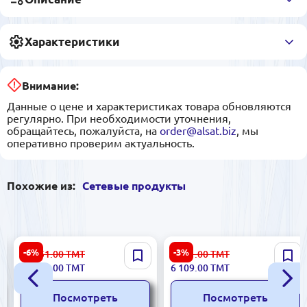
Характеристики
Внимание:
Данные о цене и характеристиках товара обновляются
регулярно. При необходимости уточнения,
обращайтесь, пожалуйста, на
order@alsat.biz
, мы
оперативно проверим актуальность.
Похожие из:
Сетевые продукты
Grandstream UCM6304 | IP-
Generic 42U 600x800x2000 |
-6%
-3%
13 051.00
ТМТ
6 301.00
ТМТ
АТС 2000 пользователей
Серверный шкаф 42U
12 266.00
ТМТ
6 109.00
ТМТ
300 звонков
стальной
Посмотреть
Посмотреть