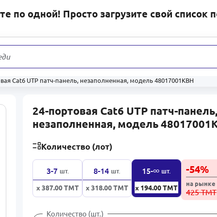
е по одной! Просто загрузите свой список 
еди
31 17
вая Cat6 UTP патч-панель, незаполненная, модель 48017001KBH
24-портовая Cat6 UTP патч-панель
незаполненная, модель 48017001
Количество (лот)
-
54
%
∞
3-7
8-14
15-
шт.
шт.
шт.
на рынке
x 387.00
ТМТ
x 318.00
ТМТ
x 194.00
ТМТ
425 ТМТ
Количество (шт.)