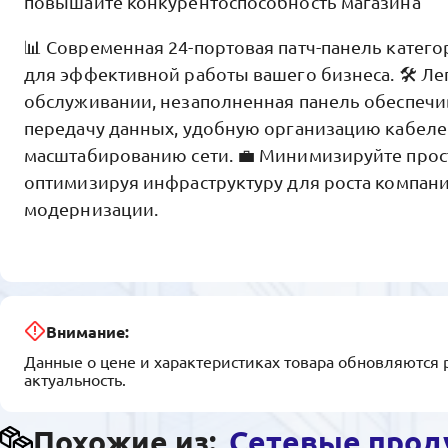
повышайте конкурентоспособность магазина
📊 Современная 24-портовая патч-панель кате
для эффективной работы вашего бизнеса. 🛠️ Лег
обслуживании, незаполненная панель обеспеч
передачу данных, удобную организацию кабелей
масштабированию сети. 💼 Минимизируйте прост
оптимизируя инфраструктуру для роста компан
модернизации.
Внимание:
Данные о цене и характеристиках товара обновляются 
актуальность.
Похожие из:
Сетевые прод