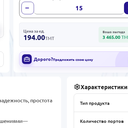
Цена за ед.
Ваша выгода
194.00
3 465.00
ТМ
ТМТ
Дорого?
Предложить свою цену
Характеристики
надежность, простота
Тип продукта
Количество портов
решениями—