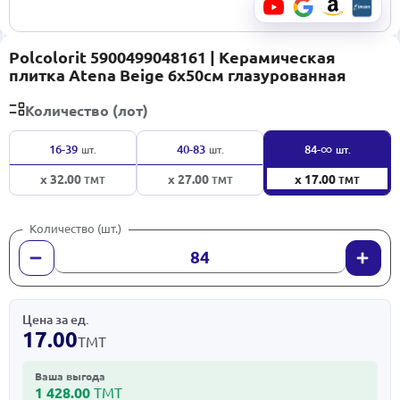
Polcolorit 5900499048161 | Керамическая
плитка Atena Beige 6x50см глазурованная
Количество (лот)
∞
16-39
40-83
84-
шт.
шт.
шт.
x 32.00
x 27.00
x 17.00
ТМТ
ТМТ
ТМТ
Количество (шт.)
Цена за ед.
17.00
ТМТ
Ваша выгода
1 428.00
ТМТ