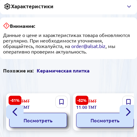
Характеристики
Внимание:
Данные о цене и характеристиках товара обновляются
регулярно. При необходимости уточнения,
обращайтесь, пожалуйста, на
order@alsat.biz
, мы
оперативно проверим актуальность.
Похожие из:
Керамическая плитка
Aurora 5901303043693 |
Sinfonia 8435020000016 |
-51%
-52%
89.00
ТМТ
23.00
ТМТ
Керамическая плитка
Керамическая плитка
43.00
ТМТ
11.00
ТМТ
30x30 см Ciemna для
10x10 см глянец
бизнеса
Посмотреть
Посмотреть