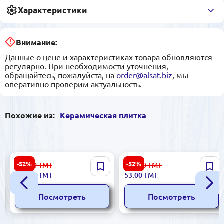
Характеристики
Внимание:
Данные о цене и характеристиках товара обновляются
регулярно. При необходимости уточнения,
обращайтесь, пожалуйста, на
order@alsat.biz
, мы
оперативно проверим актуальность.
Похожие из:
Керамическая плитка
Stella 5900499040806 |
Ibiza 5900499047317 |
-52%
-52%
834.00
ТМТ
112.00
ТМТ
Керамическая плитка
Керамическая плитка
395.00
ТМТ
53.00
ТМТ
25x50 см Бежевый
20x40 см глянец Giallo
Посмотреть
Посмотреть