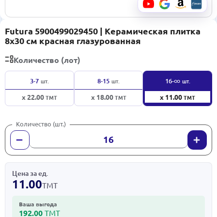
Futura 5900499029450 | Керамическая плитка
8x30 см красная глазурованная
Количество (лот)
∞
3-7
8-15
16-
шт.
шт.
шт.
x 22.00
x 18.00
x 11.00
ТМТ
ТМТ
ТМТ
Количество (шт.)
Цена за ед.
11.00
ТМТ
Ваша выгода
192.00
ТМТ