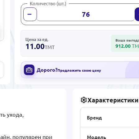
Количество (шт.)
Цена за ед.
Ваша выгод
11.00
912.00
ТМ
ТМТ
Дорого?
Предложить свою цену
Характеристики
ть ухода,
Бренд
Модель
айн, популярен при