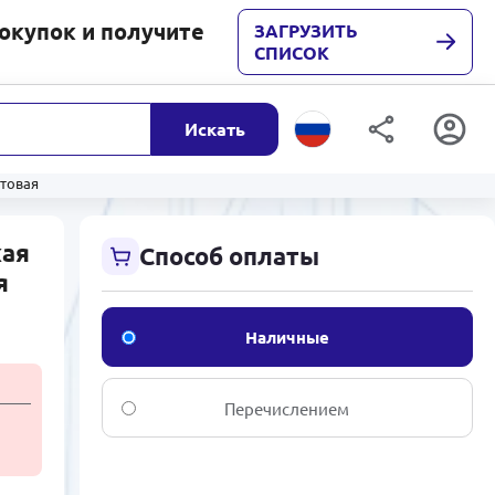
покупок и получите
ЗАГРУЗИТЬ
СПИСОК
Искать
атовая
кая
Способ оплаты
я
Наличные
Перечислением