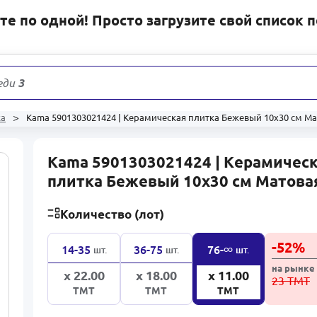
е по одной! Просто загрузите свой список 
еди
31 131
ка
Kama 5901303021424 | Керамическая плитка Бежевый 10x30 см М
Kama 5901303021424 | Керамичес
плитка Бежевый 10x30 см Матова
Количество (лот)
-
52
%
∞
14-35
36-75
76-
шт.
шт.
шт.
на рынке
x 22.00
x 18.00
x 11.00
23 ТМТ
ТМТ
ТМТ
ТМТ