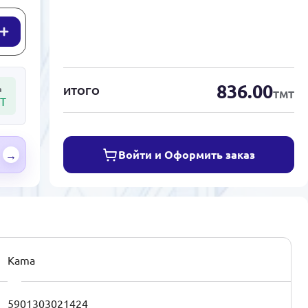
836.00
а
ИТОГО
ТМТ
Т
Войти и Оформить заказ
→
Kama
5901303021424