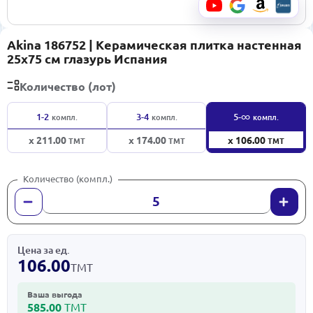
Akina 186752 | Керамическая плитка настенная
25x75 см глазурь Испания
Количество (лот)
∞
1-2
3-4
5-
компл.
компл.
компл.
x 211.00
x 174.00
x 106.00
ТМТ
ТМТ
ТМТ
Количество (компл.)
Цена за ед.
106.00
ТМТ
Ваша выгода
585.00
ТМТ