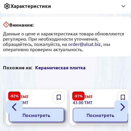
Характеристики
Внимание:
Данные о цене и характеристиках товара обновляются
регулярно. При необходимости уточнения,
обращайтесь, пожалуйста, на
order@alsat.biz
, мы
оперативно проверим актуальность.
Похожие из:
Керамическая плитка
Arco Bianco 5900499058948
Daiono BLA | Керамическая
-52%
-51%
67.00
ТМТ
89.00
ТМТ
| Керамическая плитка
плитка 30x30 см Royal Malla
32.00
ТМТ
43.00
ТМТ
25x60 см гладкая
Sinfonia
Посмотреть
Посмотреть