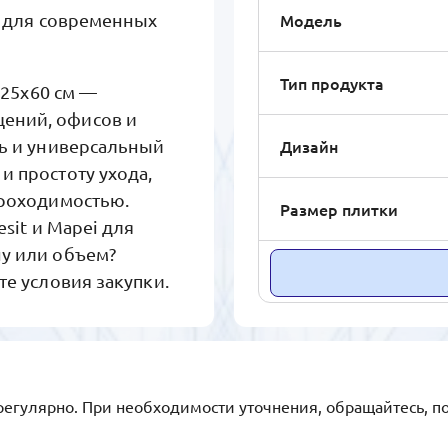
Модель
ка для современных
Тип продукта
A 25x60 см —
ений, офисов и
Дизайн
ть и универсальный
и простоту ухода,
проходимостью.
Размер плитки
sit и Mapei для
ну или объем?
те условия закупки.
регулярно. При необходимости уточнения, обращайтесь, п