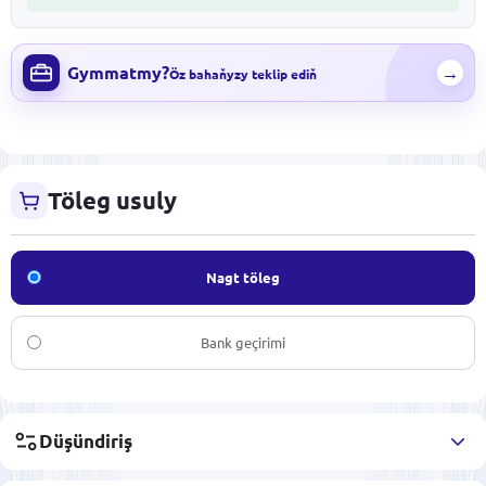
Gymmatmy?
→
Öz bahaňyzy teklip ediň
Töleg usuly
Nagt töleg
Bank geçirimi
Düşündiriş