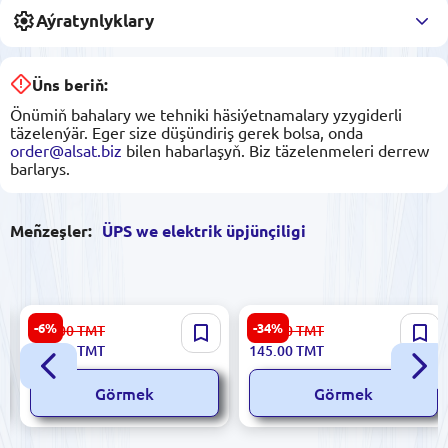
Aýratynlyklary
Üns beriň:
Önümiň bahalary we tehniki häsiýetnamalary yzygiderli
täzelenýär. Eger size düşündiriş gerek bolsa, onda
order@alsat.biz
bilen habarlaşyň. Biz täzelenmeleri derrew
barlarys.
Meñzeşler:
ÜPS we elektrik üpjünçiligi
HP ACAD19.5V6.15A |
Lenovo ACAD20V3.25A | Tok
-6%
-34%
354.00
TMT
222.00
TMT
Elektrik Adapteri 19.5V
üpjün ediji 20V 3.25A
330.00
TMT
145.00
TMT
6.15A 7.4/5.0 mm
Görmek
Görmek