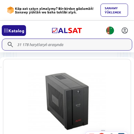
SANAWY
Köp zat satyn almalymy? Bir-birden gözlemäň!
Sanawy ýükläň we baha teklibi alyň.
ÝÜKLEMEK
Katalog