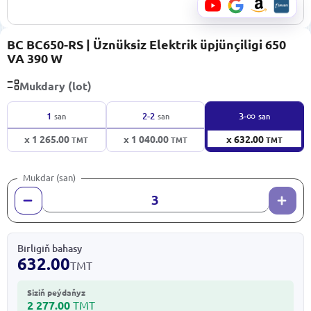
BC BC650-RS | Üznüksiz Elektrik üpjünçiligi 650
VA 390 W
Mukdary (lot)
∞
1
2-2
3-
san
san
san
x 1 265.00
x 1 040.00
x 632.00
TMT
TMT
TMT
Mukdar (san)
Birligiň bahasy
632.00
TMT
Siziň peýdaňyz
2 277.00
TMT