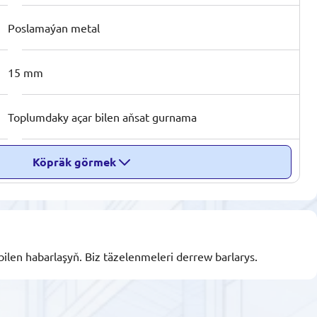
Poslamaýan metal
15 mm
Toplumdaky açar bilen aňsat gurnama
Köpräk görmek
bilen habarlaşyň. Biz täzelenmeleri derrew barlarys.