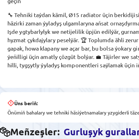
geçiň
🔧 Tehniki taýdan kämil, Ø15 radiator üçin berkidijis
häzirki zaman ýyladyş ulgamlaryna aňsat ornaşdyrma
Işde ygtybarlylyk we netijelilik üpjün edilýär, gurn
hyzmat çykdajylary peselýär. 🏆 Toplumda ähli zerur
gapak, howa klapany we açar bar, bu bolsa ýokary gir
ýeňilligi üçin amatly çözgüt bolýar. 💼 Täjirler we sat
hilli, tygşytly ýyladyş komponentleri saýlamak üçin 
Üns beriň:
Önümiň bahalary we tehniki häsiýetnamalary yzygiderli täze
Meñzeşler:
Gurluşyk guralla