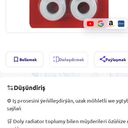
Bellemek
Deňeşdirmek
Paýlaşmak
Düşündiriş
⚙️ Iş prosesini ýeňilleşdirýän, uzak möhletli we ygtyb
saýlaň
🛒 Doly radiator toplumy bilen müşderileri özüňize 