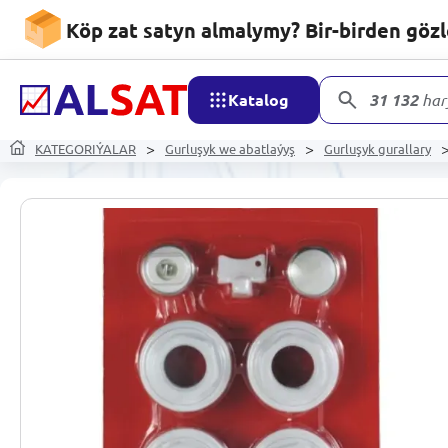
Köp zat satyn almalymy? Bir-birden göz
Katalog
31 132
har
KATEGORIÝALAR
Gurluşyk we abatlaýyş
Gurluşyk gurallary