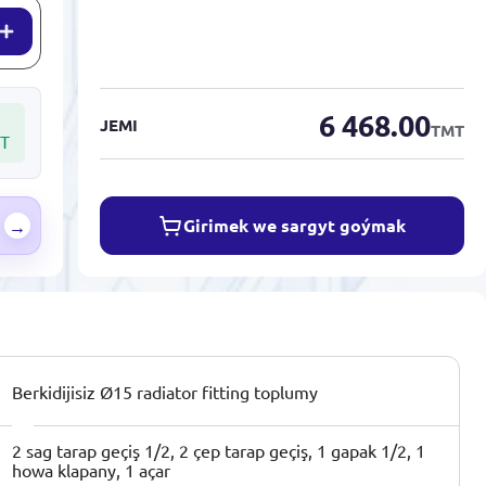
6 468.00
JEMI
TMT
T
Girimek we sargyt goýmak
→
Berkidijisiz Ø15 radiator fitting toplumy
2 sag tarap geçiş 1/2, 2 çep tarap geçiş, 1 gapak 1/2, 1
howa klapany, 1 açar