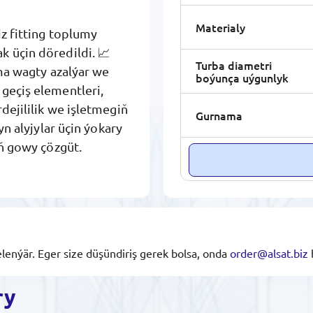
Materialy
iz fitting toplumy
k üçin döredildi. 📈
Turba diametri
ama wagty azalýar we
boýunça uýgunlyk
 geçiş elementleri,
dejililik we işletmegiň
Gurnama
yn alyjylar üçin ýokary
iň gowy çözgüt.
lenýär. Eger size düşündiriş gerek bolsa, onda
order@alsat.biz
ry