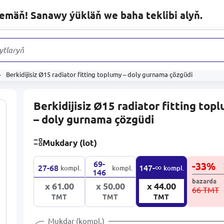
lemäň! Sanawy ýükläň we baha teklibi alyň.
ytlaryň arasyn
Berkidijisiz Ø15 radiator fitting toplumy – doly gurnama çözgüdi
Berkidijisiz Ø15 radiator fitting top
– doly gurnama çözgüdi
Mukdary (lot)
69-
-
33
%
∞
27-68
147-
kompl.
kompl.
kompl.
146
bazarda
x 61.00
x 50.00
x 44.00
66 TMT
TMT
TMT
TMT
Mukdar (kompl.)