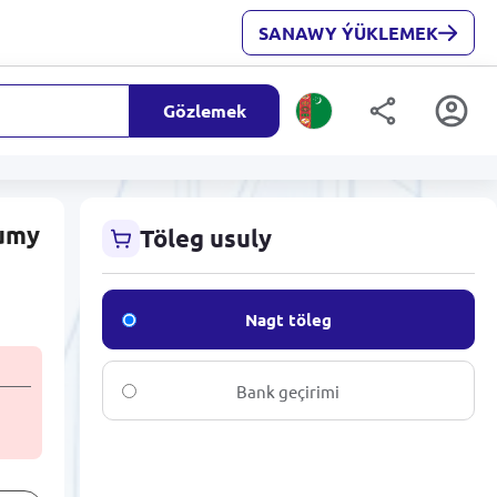
SANAWY ÝÜKLEMEK
Gözlemek
lumy
Töleg usuly
Nagt töleg
Bank geçirimi