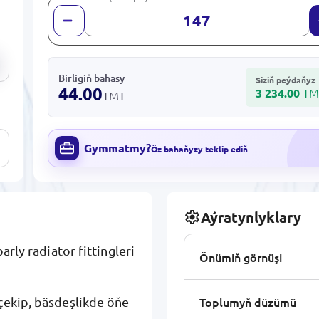
Birligiň bahasy
Siziň peýdaňyz
44.00
3 234.00
TM
TMT
Gymmatmy?
Öz bahaňyzy teklip ediň
Aýratynlyklary
arly radiator fittingleri
Önümiň görnüşi
Toplumyň düzümü
çekip, bäsdeşlikde öňe