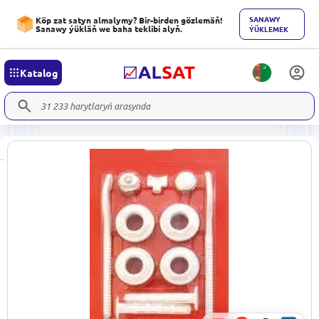
SANAWY
Köp zat satyn almalymy? Bir-birden gözlemäň!
Sanawy ýükläň we baha teklibi alyň.
ÝÜKLEMEK
Katalog