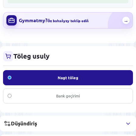
Gymmatmy?
→
Öz bahaňyzy teklip ediň
Töleg usuly
Nagt töleg
Bank geçirimi
Düşündiriş