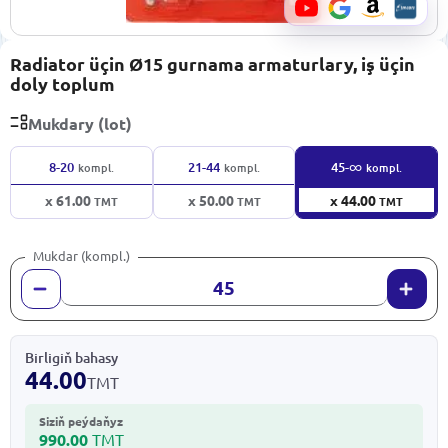
Radiator üçin Ø15 gurnama armaturlary, iş üçin
doly toplum
Mukdary (lot)
∞
8-20
21-44
45-
kompl.
kompl.
kompl.
x 61.00
x 50.00
x 44.00
TMT
TMT
TMT
Mukdar (kompl.)
Birligiň bahasy
44.00
TMT
Siziň peýdaňyz
990.00
TMT