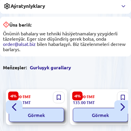
Aýratynlyklary
Üns beriň:
Önümiň bahalary we tehniki häsiýetnamalary yzygiderli
täzelenýär. Eger size düşündiriş gerek bolsa, onda
order@alsat.biz
bilen habarlaşyň. Biz täzelenmeleri derrew
barlarys.
Meñzeşler:
Gurluşyk gurallary
RONIX OBJRONRH1831 |
Ronix RH-1191 | Agyr Işler
-6%
-6%
332.00
TMT
144.00
TMT
LAN synagly gysgyç 3-1 RJ45
üçin Multitool Gyzyl
312.00
TMT
135.00
TMT
Görmek
Görmek