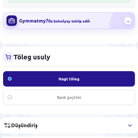
Gymmatmy?
→
Öz bahaňyzy teklip ediň
Töleg usuly
Nagt töleg
Bank geçirimi
Düşündiriş