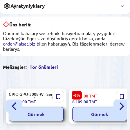
Aýratynlyklary
Üns beriň:
Önümiň bahalary we tehniki häsiýetnamalary yzygiderli
täzelenýär. Eger size düşündiriş gerek bolsa, onda
order@alsat.biz
bilen habarlaşyň. Biz täzelenmeleri derrew
barlarys.
Meñzeşler:
Tor önümleri
GPIO GPO-3008-W | Senagat
Generic 42U 600x800x2000 |
-3%
6 301.00
TMT
awtomatizasiýasy üçin GPIO
Server şkafy 42U polat
37 249.00
TMT
6 109.00
TMT
moduly
Görmek
Görmek