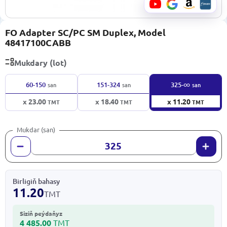
FO Adapter SC/PC SM Duplex, Model
48417100CABB
Mukdary (lot)
∞
60-150
151-324
325-
san
san
san
x 23.00
x 18.40
x 11.20
TMT
TMT
TMT
Mukdar (san)
Birligiň bahasy
11.20
TMT
Siziň peýdaňyz
4 485.00
TMT