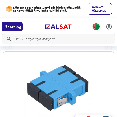
SANAWY
Köp zat satyn almalymy? Bir-birden gözlemäň!
Sanawy ýükläň we baha teklibi alyň.
ÝÜKLEMEK
Katalog