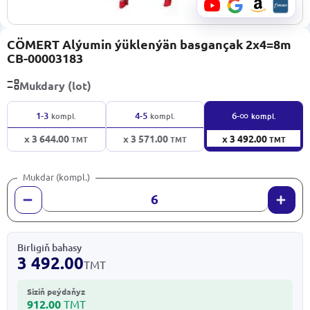
CÖMERT Alýumin ýüklenýän basgançak 2x4=8m
CB-00003183
Mukdary (lot)
∞
1-3
4-5
6-
kompl.
kompl.
kompl.
x 3 644.00
x 3 571.00
x 3 492.00
TMT
TMT
TMT
Mukdar (kompl.)
Birligiň bahasy
3 492.00
TMT
Siziň peýdaňyz
912.00
TMT