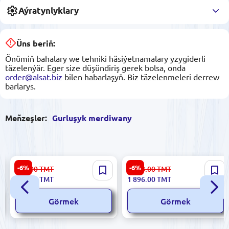
Aýratynlyklary
Üns beriň:
Önümiň bahalary we tehniki häsiýetnamalary yzygiderli
täzelenýär. Eger size düşündiriş gerek bolsa, onda
order@alsat.biz
bilen habarlaşyň. Biz täzelenmeleri derrew
barlarys.
Meñzeşler:
Gurluşyk merdiwany
Devecioglu NOAX MM043 |
CÖMERT alýumin sürgüli
-6%
-6%
620.00
TMT
2 028.00
TMT
Basgançak Alýumin
basgançak 4m (2x2), Model
582.00
TMT
1 896.00
TMT
Professionallar üçin
CB-00003186
Görmek
Görmek