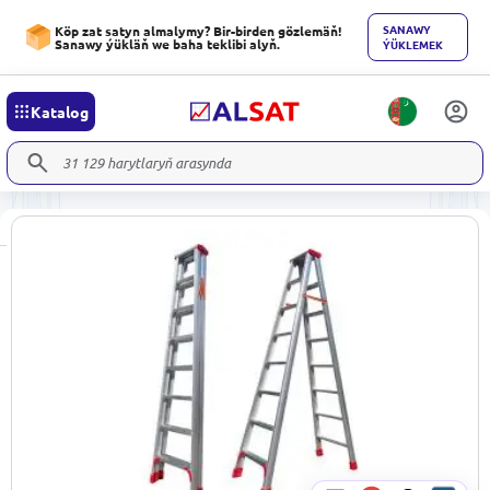
SANAWY
Köp zat satyn almalymy? Bir-birden gözlemäň!
Sanawy ýükläň we baha teklibi alyň.
ÝÜKLEMEK
Katalog