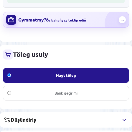
Gymmatmy?
→
Öz bahaňyzy teklip ediň
Töleg usuly
Nagt töleg
Bank geçirimi
Düşündiriş